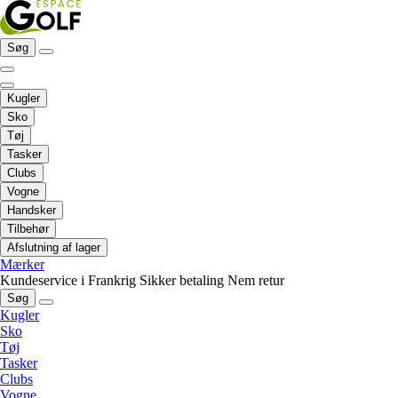
Søg
Kugler
Sko
Tøj
Tasker
Clubs
Vogne
Handsker
Tilbehør
Afslutning af lager
Mærker
Kundeservice i Frankrig
Sikker betaling
Nem retur
Søg
Kugler
Sko
Tøj
Tasker
Clubs
Vogne