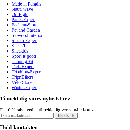
Made in Paradis
Nauti-wave
On-Fight
Padel-Expert
Pecheur-Store
Pet and Garden
Slowood Interior
Smash-Expert
Sneak'In
Sneakids
Sport is good
Training-Fit
Trek-Expert
Triathlon-Expert
TripnBikers
Vélo-Store
Winter-Expert
Tilmeld dig vores nyhedsbrev
Få 10 % rabat ved at tilmelde dig vores nyhedsbrev
Tilmeld dig
Hold kontakten