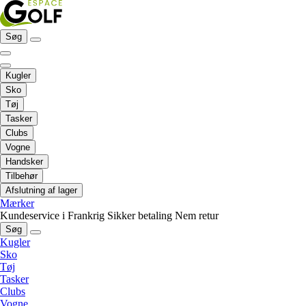
Søg
Kugler
Sko
Tøj
Tasker
Clubs
Vogne
Handsker
Tilbehør
Afslutning af lager
Mærker
Kundeservice i Frankrig
Sikker betaling
Nem retur
Søg
Kugler
Sko
Tøj
Tasker
Clubs
Vogne