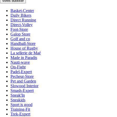
Vores butikker
Basket-Center
Daily Bikers
Direct Running
Direct-Volley
Foot-Store
Galop Store
Golf and co
Handball-Store
House of Rugby
La sellerie de Maé
Made in Paradis
Nauti-wave
On-Fight
Padel-Expert
Pecheur-Store
Pet and Garden
Slowood Interior
Smash-Expert
Sneak'In
Sneakids
Sport is good
Training-Fit
Trek-Expert