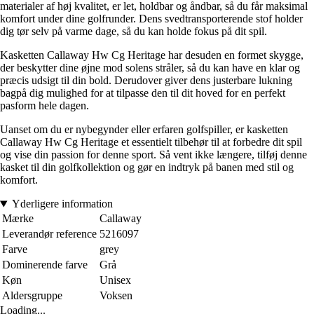
materialer af høj kvalitet, er let, holdbar og åndbar, så du får maksimal
komfort under dine golfrunder. Dens svedtransporterende stof holder
dig tør selv på varme dage, så du kan holde fokus på dit spil.
Kasketten Callaway Hw Cg Heritage har desuden en formet skygge,
der beskytter dine øjne mod solens stråler, så du kan have en klar og
præcis udsigt til din bold. Derudover giver dens justerbare lukning
bagpå dig mulighed for at tilpasse den til dit hoved for en perfekt
pasform hele dagen.
Uanset om du er nybegynder eller erfaren golfspiller, er kasketten
Callaway Hw Cg Heritage et essentielt tilbehør til at forbedre dit spil
og vise din passion for denne sport. Så vent ikke længere, tilføj denne
kasket til din golfkollektion og gør en indtryk på banen med stil og
komfort.
Yderligere information
Mærke
Callaway
Leverandør reference
5216097
Farve
grey
Dominerende farve
Grå
Køn
Unisex
Aldersgruppe
Voksen
Loading...