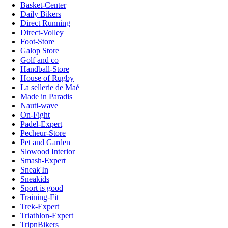
Basket-Center
Daily Bikers
Direct Running
Direct-Volley
Foot-Store
Galop Store
Golf and co
Handball-Store
House of Rugby
La sellerie de Maé
Made in Paradis
Nauti-wave
On-Fight
Padel-Expert
Pecheur-Store
Pet and Garden
Slowood Interior
Smash-Expert
Sneak'In
Sneakids
Sport is good
Training-Fit
Trek-Expert
Triathlon-Expert
TripnBikers