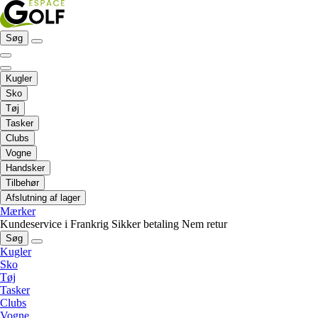
Søg
Kugler
Sko
Tøj
Tasker
Clubs
Vogne
Handsker
Tilbehør
Afslutning af lager
Mærker
Kundeservice i Frankrig
Sikker betaling
Nem retur
Søg
Kugler
Sko
Tøj
Tasker
Clubs
Vogne