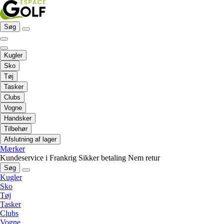
Søg
Kugler
Sko
Tøj
Tasker
Clubs
Vogne
Handsker
Tilbehør
Afslutning af lager
Mærker
Kundeservice i Frankrig
Sikker betaling
Nem retur
Søg
Kugler
Sko
Tøj
Tasker
Clubs
Vogne