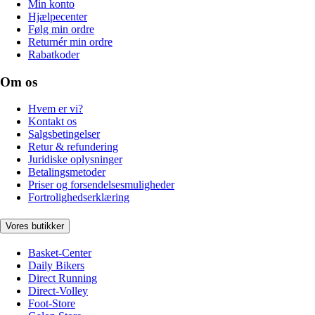
Min konto
Hjælpecenter
Følg min ordre
Returnér min ordre
Rabatkoder
Om os
Hvem er vi?
Kontakt os
Salgsbetingelser
Retur & refundering
Juridiske oplysninger
Betalingsmetoder
Priser og forsendelsesmuligheder
Fortrolighedserklæring
Vores butikker
Basket-Center
Daily Bikers
Direct Running
Direct-Volley
Foot-Store