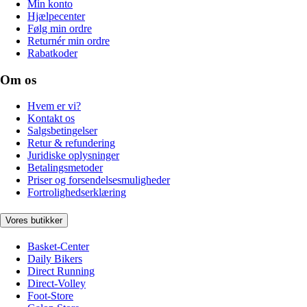
Min konto
Hjælpecenter
Følg min ordre
Returnér min ordre
Rabatkoder
Om os
Hvem er vi?
Kontakt os
Salgsbetingelser
Retur & refundering
Juridiske oplysninger
Betalingsmetoder
Priser og forsendelsesmuligheder
Fortrolighedserklæring
Vores butikker
Basket-Center
Daily Bikers
Direct Running
Direct-Volley
Foot-Store