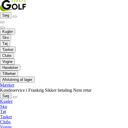
Søg
Kugler
Sko
Tøj
Tasker
Clubs
Vogne
Handsker
Tilbehør
Afslutning af lager
Mærker
Kundeservice i Frankrig
Sikker betaling
Nem retur
Søg
Kugler
Sko
Tøj
Tasker
Clubs
Vogne