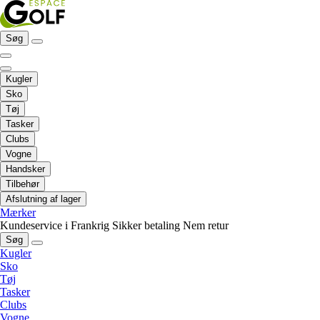
Søg
Kugler
Sko
Tøj
Tasker
Clubs
Vogne
Handsker
Tilbehør
Afslutning af lager
Mærker
Kundeservice i Frankrig
Sikker betaling
Nem retur
Søg
Kugler
Sko
Tøj
Tasker
Clubs
Vogne