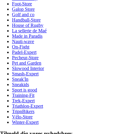
Foot-Store
Galop Store
Golf and co
Handball-Store
House of Rugby
La sellerie de Maé
Made in Paradis
Nauti-wave
On-Fight
Padel-Expert
Pecheur-Store
Pet and Garden
Slowood Interior
Smash-Expert
Sneak'In
Sneakids
Sport is good
Training-Fit
Trek-Expert
Triathlon-Expert
TripnBikers
Vélo-Store
Winter-Expert
Tilmeld dig vores nyhedsbrev