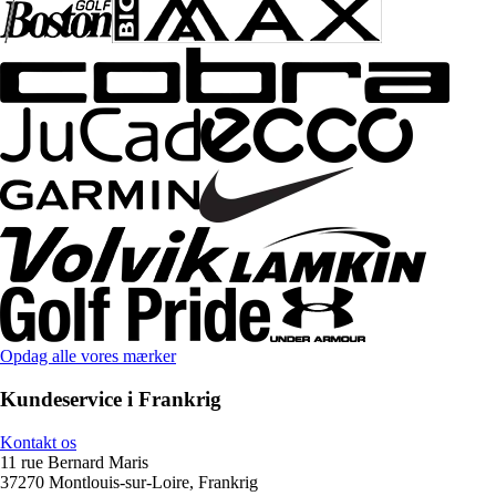
Opdag alle vores mærker
Kundeservice i Frankrig
Kontakt os
11 rue Bernard Maris
37270 Montlouis-sur-Loire, Frankrig