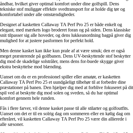
åndbar, hvilket giver optimal komfort under dine golfspill. Dens
tekniske stof muliggør effektiv svedtransport for at holde dig tør og
komfortabel under alle omstændigheder.
Designet af kasketten Callaway TA Perf Pro 25 er både enkelt og
elegant, med mærkets logo broderet foran og på siden. Dens klassiske
snit tilpasser sig alle hoveder, og dens lukkeanordning bagpå giver dig
mulighed for at justere pasformen for perfekt hold.
Men denne kasket kan ikke kun prale af at være smuk; den er også
meget præsterende på golfbanen. Dens UV-beskyttende stof beskytter
dig mod de skadelige solstråler, mens dens for-buede skygge giver
ekstra beskyttelse mod blænding.
Uanset om du er en professionel spiller eller amatør, er kasketten
Callaway TA Perf Pro 25 et uundgåeligt tilbehør til at forbedre dine
præstationer på banen. Den hjælper dig med at forblive fokuseret på dit
spil ved at beskytte dig mod solen og sveden, så du har optimal
komfort gennem hele runden.
Fås i flere farver, vil denne kasket passe til alle stilarter og golfoutfits.
Uanset om det er til en solrig dag om sommeren eller en kølig dag om
efteråret, vil kasketten Callaway TA Perf Pro 25 være din allierede i
alle sæsoner.