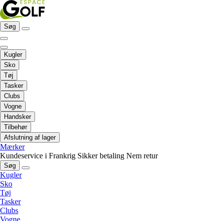
Søg
Kugler
Sko
Tøj
Tasker
Clubs
Vogne
Handsker
Tilbehør
Afslutning af lager
Mærker
Kundeservice i Frankrig
Sikker betaling
Nem retur
Søg
Kugler
Sko
Tøj
Tasker
Clubs
Vogne