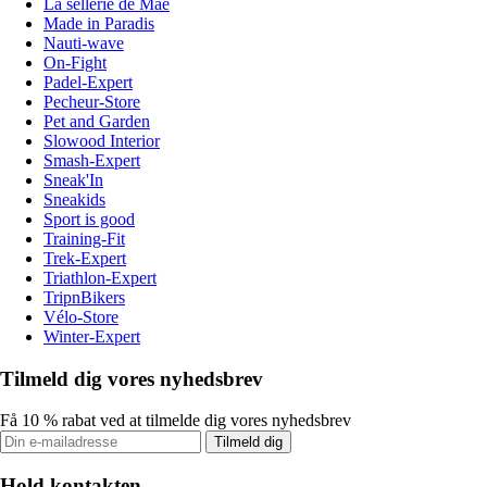
La sellerie de Maé
Made in Paradis
Nauti-wave
On-Fight
Padel-Expert
Pecheur-Store
Pet and Garden
Slowood Interior
Smash-Expert
Sneak'In
Sneakids
Sport is good
Training-Fit
Trek-Expert
Triathlon-Expert
TripnBikers
Vélo-Store
Winter-Expert
Tilmeld dig vores nyhedsbrev
Få 10 % rabat ved at tilmelde dig vores nyhedsbrev
Tilmeld dig
Hold kontakten