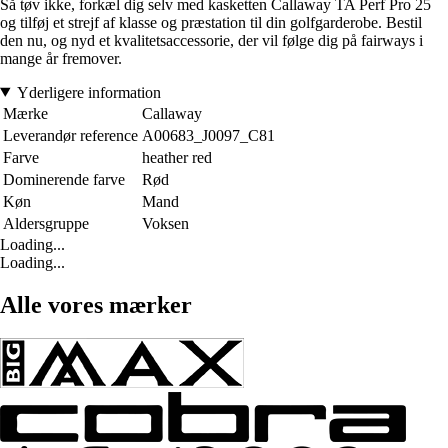
Så tøv ikke, forkæl dig selv med kasketten Callaway TA Perf Pro 25
og tilføj et strejf af klasse og præstation til din golfgarderobe. Bestil
den nu, og nyd et kvalitetsaccessorie, der vil følge dig på fairways i
mange år fremover.
Yderligere information
Mærke
Callaway
Leverandør reference
A00683_J0097_C81
Farve
heather red
Dominerende farve
Rød
Køn
Mand
Aldersgruppe
Voksen
Loading...
Loading...
Alle vores mærker