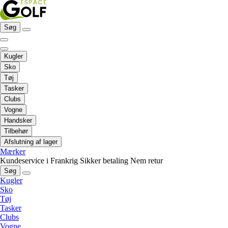
Søg
Kugler
Sko
Tøj
Tasker
Clubs
Vogne
Handsker
Tilbehør
Afslutning af lager
Mærker
Kundeservice i Frankrig
Sikker betaling
Nem retur
Søg
Kugler
Sko
Tøj
Tasker
Clubs
Vogne