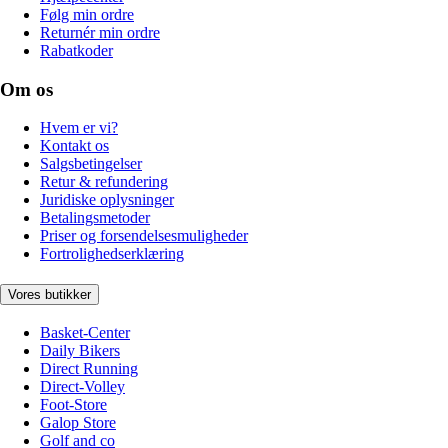
Følg min ordre
Returnér min ordre
Rabatkoder
Om os
Hvem er vi?
Kontakt os
Salgsbetingelser
Retur & refundering
Juridiske oplysninger
Betalingsmetoder
Priser og forsendelsesmuligheder
Fortrolighedserklæring
Vores butikker
Basket-Center
Daily Bikers
Direct Running
Direct-Volley
Foot-Store
Galop Store
Golf and co