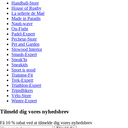
Handball-Store
House of Rugby
La sellerie de Maé
Made in Paradis
Nauti-wave
On-Fight
Padel-Expert
Pecheur-Store
Pet and Garden
Slowood Interior
Smash-Expert
Sneak'In
Sneakids
Sport is good
Training-Fit
Trek-Expert
Triathlon-Expert
TripnBikers
Vélo-Store
Winter-Expert
Tilmeld dig vores nyhedsbrev
Få 10 % rabat ved at tilmelde dig vores nyhedsbrev