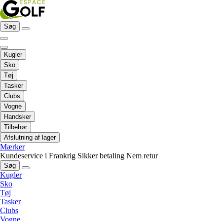
Søg
Kugler
Sko
Tøj
Tasker
Clubs
Vogne
Handsker
Tilbehør
Afslutning af lager
Mærker
Kundeservice i Frankrig
Sikker betaling
Nem retur
Søg
Kugler
Sko
Tøj
Tasker
Clubs
Vogne