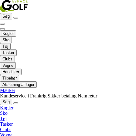
Søg
Kugler
Sko
Tøj
Tasker
Clubs
Vogne
Handsker
Tilbehør
Afslutning af lager
Mærker
Kundeservice i Frankrig
Sikker betaling
Nem retur
Søg
Kugler
Sko
Tøj
Tasker
Clubs
Vogne