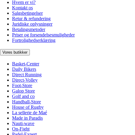
Hvem er vi?
Kontakt os
Salgsbetingelser
Retur & refundering
Juridiske oplysninger
Betalingsmetoder
Priser og forsendelsesmuligheder
Fortrolighedserklæring
Vores butikker
Basket-Center
Daily Bikers
Direct Running
Direct-Volley
Foot-Store
Galop Store
Golf and co
Handball-Store
House of Rugby
La sellerie de Maé
Made in Paradis
Nauti-wave
On-Fight
Padel-Expert