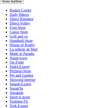
Vores butikker
Basket-Center
Daily Bikers
Direct Running
Direct-Volley
Foot-Store
Galop Store
Golf and co
Handball-Store
House of Rugby
La sellerie de Maé
Made in Paradis
Nauti-wave
On-Fight
Padel-Expert
Pecheur-Store
Pet and Garden
Slowood Interior
Smash-Expert
Sneak'In
Sneakids
Sport is good
Training-Fit
Trek-Expert