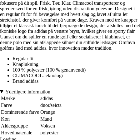
fokusere på dit spil. Frisk. Tør. Klar. Climacool transporterer og
spreder sved for en frisk, tør og uden distraktion ydeevne. Designet i
en regular fit for fri bevægelse med hvert slag og lavet af ultra-let
stretchstof, der giver komfort på varme dage. Kraven med tre knapper
tilføjer et klassisk touch til det fjerprægede design, der afsluttes med det
ikoniske logo fra adidas på venstre bryst, hvilket giver en sporty flair.
Uanset om du spiller en runde golf eller socialiserer i klubhuset, er
denne polo med sin afslappede silhuet din stilfulde ledsager. Omfavn
golfens ånd med adidas, hvor innovation møder tradition.
Regular fit
Knaplukning
100 % polyester (100 % genanvendt)
CLIMACOOL-teknologi
Brand adidas
Yderligere information
Mærke
adidas
Farve
duor/seicta
Dominerende farve
Orange
Køn
Mand
Aldersgruppe
Voksen
Hovedmateriale
polyester
Loading...