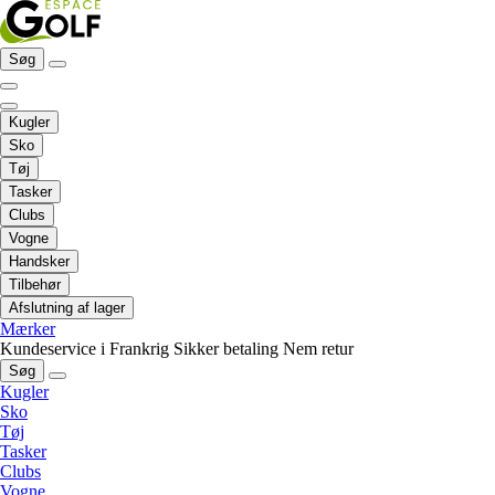
Søg
Kugler
Sko
Tøj
Tasker
Clubs
Vogne
Handsker
Tilbehør
Afslutning af lager
Mærker
Kundeservice i Frankrig
Sikker betaling
Nem retur
Søg
Kugler
Sko
Tøj
Tasker
Clubs
Vogne