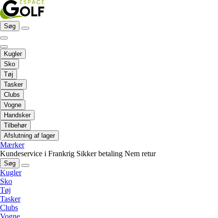
Søg
Kugler
Sko
Tøj
Tasker
Clubs
Vogne
Handsker
Tilbehør
Afslutning af lager
Mærker
Kundeservice i Frankrig
Sikker betaling
Nem retur
Søg
Kugler
Sko
Tøj
Tasker
Clubs
Vogne