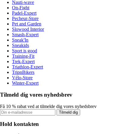
Nauti-wave
On-Fight
Padel-Expert
Pecheur-Store
Pet and Garden
Slowood Interior
Smash-Expert
Sneak'In
Sneakids
Sport is good
Training-Fit
Trek-Expert
Triathlon-Expert
TripnBikers
Vélo-Store
Winter-Expert
Tilmeld dig vores nyhedsbrev
Få 10 % rabat ved at tilmelde dig vores nyhedsbrev
Tilmeld dig
Hold kontakten