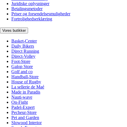
Juridiske oplysninger
Betalingsmetoder
Priser og forsendelsesmuligheder
Fortrolighedserklæring
Vores butikker
Basket-Center
Daily Bikers
Direct Running
Direct-Volley
Foot-Store
Galop Store
Golf and co
Handball-Store
House of Rugby
La sellerie de Maé
Made in Paradis
Nauti-wave
On-Fight
Padel-Expert
Pecheur-Store
Pet and Garden
Slowood Interior