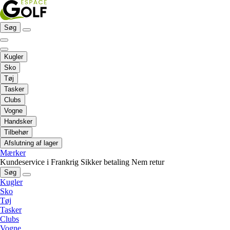
Søg
Kugler
Sko
Tøj
Tasker
Clubs
Vogne
Handsker
Tilbehør
Afslutning af lager
Mærker
Kundeservice i Frankrig
Sikker betaling
Nem retur
Søg
Kugler
Sko
Tøj
Tasker
Clubs
Vogne