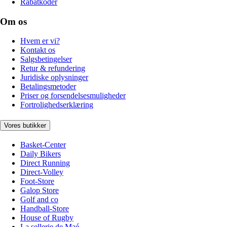
Rabatkoder
Om os
Hvem er vi?
Kontakt os
Salgsbetingelser
Retur & refundering
Juridiske oplysninger
Betalingsmetoder
Priser og forsendelsesmuligheder
Fortrolighedserklæring
Vores butikker
Basket-Center
Daily Bikers
Direct Running
Direct-Volley
Foot-Store
Galop Store
Golf and co
Handball-Store
House of Rugby
La sellerie de Maé