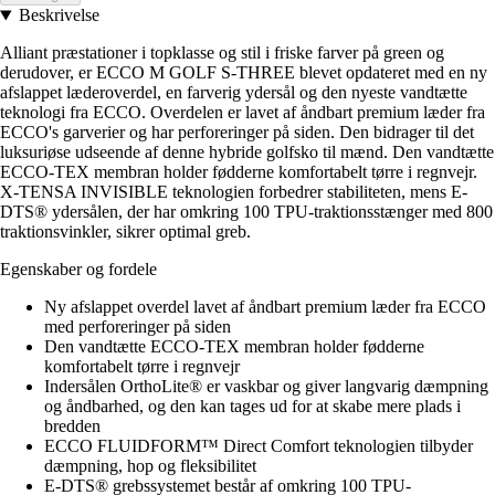
Beskrivelse
Alliant præstationer i topklasse og stil i friske farver på green og
derudover, er ECCO M GOLF S-THREE blevet opdateret med en ny
afslappet læderoverdel, en farverig ydersål og den nyeste vandtætte
teknologi fra ECCO. Overdelen er lavet af åndbart premium læder fra
ECCO's garverier og har perforeringer på siden. Den bidrager til det
luksuriøse udseende af denne hybride golfsko til mænd. Den vandtætte
ECCO-TEX membran holder fødderne komfortabelt tørre i regnvejr.
X-TENSA INVISIBLE teknologien forbedrer stabiliteten, mens E-
DTS® ydersålen, der har omkring 100 TPU-traktionsstænger med 800
traktionsvinkler, sikrer optimal greb.
Egenskaber og fordele
Ny afslappet overdel lavet af åndbart premium læder fra ECCO
med perforeringer på siden
Den vandtætte ECCO-TEX membran holder fødderne
komfortabelt tørre i regnvejr
Indersålen OrthoLite® er vaskbar og giver langvarig dæmpning
og åndbarhed, og den kan tages ud for at skabe mere plads i
bredden
ECCO FLUIDFORM™ Direct Comfort teknologien tilbyder
dæmpning, hop og fleksibilitet
E-DTS® grebssystemet består af omkring 100 TPU-