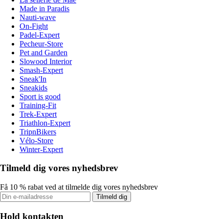
Made in Paradis
Nauti-wave
On-Fight
Padel-Expert
Pecheur-Store
Pet and Garden
Slowood Interior
Smash-Expert
Sneak'In
Sneakids
Sport is good
Training-Fit
Trek-Expert
Triathlon-Expert
TripnBikers
Vélo-Store
Winter-Expert
Tilmeld dig vores nyhedsbrev
Få 10 % rabat ved at tilmelde dig vores nyhedsbrev
Tilmeld dig
Hold kontakten