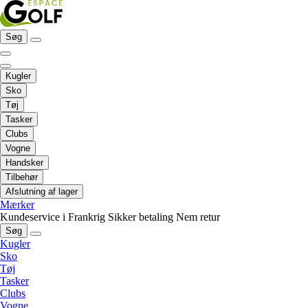
Søg
Kugler
Sko
Tøj
Tasker
Clubs
Vogne
Handsker
Tilbehør
Afslutning af lager
Mærker
Kundeservice i Frankrig
Sikker betaling
Nem retur
Søg
Kugler
Sko
Tøj
Tasker
Clubs
Vogne