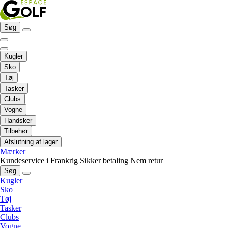
Søg
Kugler
Sko
Tøj
Tasker
Clubs
Vogne
Handsker
Tilbehør
Afslutning af lager
Mærker
Kundeservice i Frankrig
Sikker betaling
Nem retur
Søg
Kugler
Sko
Tøj
Tasker
Clubs
Vogne