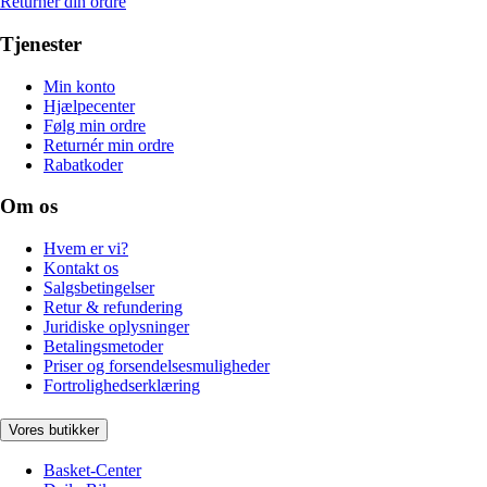
Returnér din ordre
Tjenester
Min konto
Hjælpecenter
Følg min ordre
Returnér min ordre
Rabatkoder
Om os
Hvem er vi?
Kontakt os
Salgsbetingelser
Retur & refundering
Juridiske oplysninger
Betalingsmetoder
Priser og forsendelsesmuligheder
Fortrolighedserklæring
Vores butikker
Basket-Center