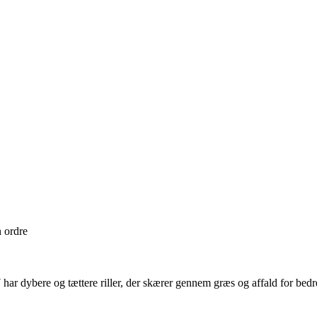
n ordre
AW har dybere og tættere riller, der skærer gennem græs og affald for bedr