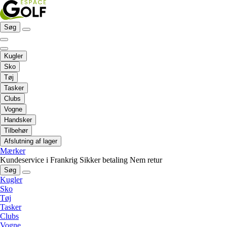
Søg
Kugler
Sko
Tøj
Tasker
Clubs
Vogne
Handsker
Tilbehør
Afslutning af lager
Mærker
Kundeservice i Frankrig
Sikker betaling
Nem retur
Søg
Kugler
Sko
Tøj
Tasker
Clubs
Vogne