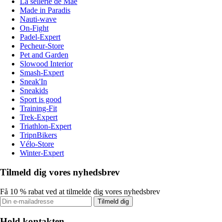
La sellerie de Maé
Made in Paradis
Nauti-wave
On-Fight
Padel-Expert
Pecheur-Store
Pet and Garden
Slowood Interior
Smash-Expert
Sneak'In
Sneakids
Sport is good
Training-Fit
Trek-Expert
Triathlon-Expert
TripnBikers
Vélo-Store
Winter-Expert
Tilmeld dig vores nyhedsbrev
Få 10 % rabat ved at tilmelde dig vores nyhedsbrev
Tilmeld dig
Hold kontakten