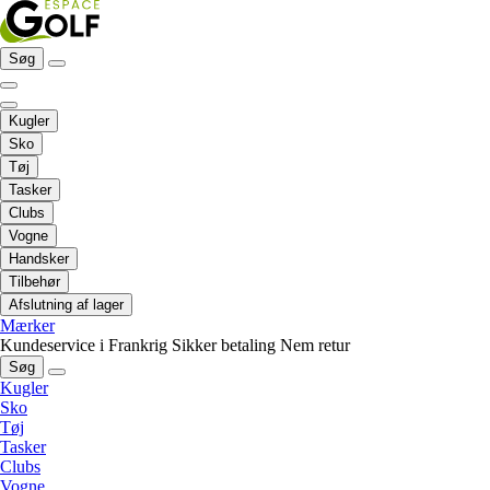
Søg
Kugler
Sko
Tøj
Tasker
Clubs
Vogne
Handsker
Tilbehør
Afslutning af lager
Mærker
Kundeservice i Frankrig
Sikker betaling
Nem retur
Søg
Kugler
Sko
Tøj
Tasker
Clubs
Vogne