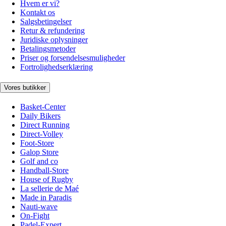
Hvem er vi?
Kontakt os
Salgsbetingelser
Retur & refundering
Juridiske oplysninger
Betalingsmetoder
Priser og forsendelsesmuligheder
Fortrolighedserklæring
Vores butikker
Basket-Center
Daily Bikers
Direct Running
Direct-Volley
Foot-Store
Galop Store
Golf and co
Handball-Store
House of Rugby
La sellerie de Maé
Made in Paradis
Nauti-wave
On-Fight
Padel-Expert