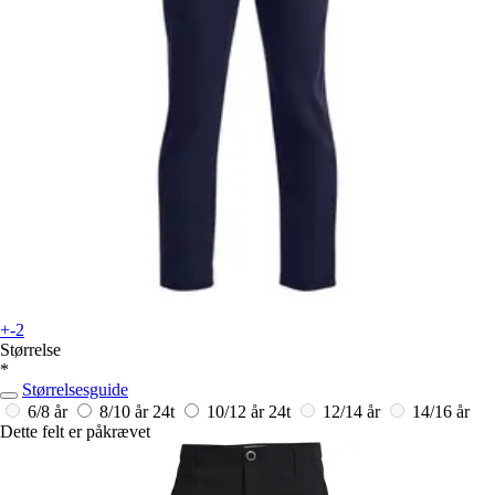
+-2
Størrelse
*
Størrelsesguide
6/8 år
8/10 år
24t
10/12 år
24t
12/14 år
14/16 år
Dette felt er påkrævet