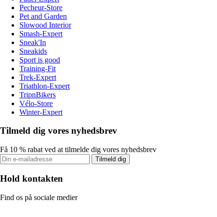
Pecheur-Store
Pet and Garden
Slowood Interior
Smash-Expert
Sneak'In
Sneakids
Sport is good
Training-Fit
Trek-Expert
Triathlon-Expert
TripnBikers
Vélo-Store
Winter-Expert
Tilmeld dig vores nyhedsbrev
Få 10 % rabat ved at tilmelde dig vores nyhedsbrev
Tilmeld dig
Hold kontakten
Find os på sociale medier