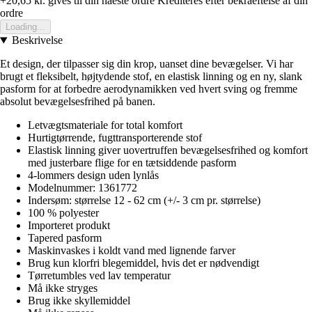
+20,65 kr.
gives til din naeste ordre
Krediteres efter bekraeftelse af din
ordre
Loading...
Beskrivelse
Et design, der tilpasser sig din krop, uanset dine bevægelser. Vi har
brugt et fleksibelt, højtydende stof, en elastisk linning og en ny, slank
pasform for at forbedre aerodynamikken ved hvert sving og fremme
absolut bevægelsesfrihed på banen.
Letvægtsmateriale for total komfort
Hurtigtørrende, fugttransporterende stof
Elastisk linning giver uovertruffen bevægelsesfrihed og komfort
med justerbare flige for en tætsiddende pasform
4-lommers design uden lynlås
Modelnummer: 1361772
Indersøm: størrelse 12 - 62 cm (+/- 3 cm pr. størrelse)
100 % polyester
Importeret produkt
Tapered pasform
Maskinvaskes i koldt vand med lignende farver
Brug kun klorfri blegemiddel, hvis det er nødvendigt
Tørretumbles ved lav temperatur
Må ikke stryges
Brug ikke skyllemiddel