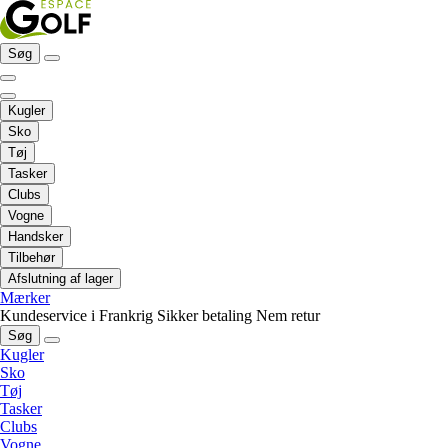
Søg
Kugler
Sko
Tøj
Tasker
Clubs
Vogne
Handsker
Tilbehør
Afslutning af lager
Mærker
Kundeservice i Frankrig
Sikker betaling
Nem retur
Søg
Kugler
Sko
Tøj
Tasker
Clubs
Vogne