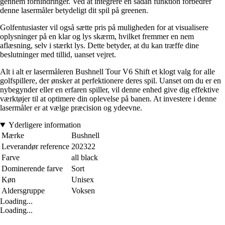
gennem forhindringer. Ved at integrere en sådan funktion forbedrer
denne lasermåler betydeligt dit spil på greenen.
Golfentusiaster vil også sætte pris på muligheden for at visualisere
oplysninger på en klar og lys skærm, hvilket fremmer en nem
aflæsning, selv i stærkt lys. Dette betyder, at du kan træffe dine
beslutninger med tillid, uanset vejret.
Alt i alt er lasermåleren Bushnell Tour V6 Shift et klogt valg for alle
golfspillere, der ønsker at perfektionere deres spil. Uanset om du er en
nybegynder eller en erfaren spiller, vil denne enhed give dig effektive
værktøjer til at optimere din oplevelse på banen. At investere i denne
lasermåler er at vælge præcision og ydeevne.
Yderligere information
Mærke
Bushnell
Leverandør reference
202322
Farve
all black
Dominerende farve
Sort
Køn
Unisex
Aldersgruppe
Voksen
Loading...
Loading...