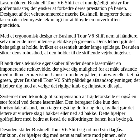
Lasermåleren Bushnell Tour V6 Shift er et uundgåeligt udstyr for
golfentusiaster, der ønsker at forbedre deres præstation på banen.
Designet af det velrenommerede mærke Bushnell, integrerer denne
lasermåler den nyeste teknologi for at tilbyde en uovertruffen
præcision.
Med et ergonomisk design er Bushnell Tour V6 Shift nem at håndtere,
selv under de mest intense øjeblikke på greenen. Dens lethed gør det
behageligt at holde, hvilket er essentielt under lange spildage. Desuden
sikrer dens robusthed, at den holder til de skiftende vejrbetingelser.
Blandt dens tekniske egenskaber tilbyder denne lasermåler en
imponerende rækkevidde, der giver dig mulighed for at måle afstande
med millimeterpræcision. Uanset om du er på tee, i fairway eller tæt på
green, giver Bushnell Tour V6 Shift pålidelige afstandsoplysninger, der
hjælper dig med at vælge det rigtige klub og finjustere dit spil.
Systemet med teknologi til kompensation af højdeforskelle er også en
stor fordel ved denne lasermåler. Den beregner ikke kun den
horisontale afstand, men tager også højde for højden, hvilket gør det
lettere at vurdere slag i bakker eller ned ad bakke. Dette hjælper
golfspillere med bedre at forstå de udfordringer, banen kan byde på.
Desuden skiller Bushnell Tour V6 Shift sig ud med sin flaglås-
funktion, der hjælper dig med nemt at målrette mod pinnen, selv