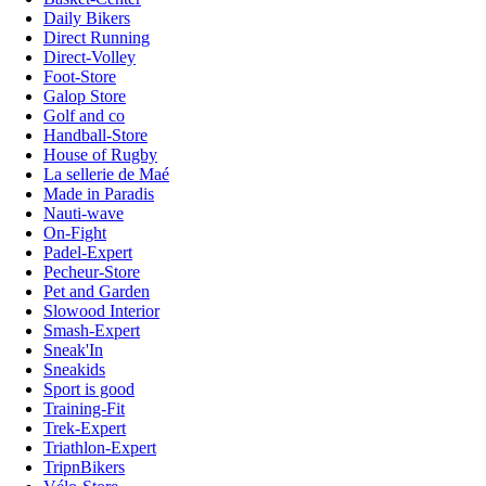
Daily Bikers
Direct Running
Direct-Volley
Foot-Store
Galop Store
Golf and co
Handball-Store
House of Rugby
La sellerie de Maé
Made in Paradis
Nauti-wave
On-Fight
Padel-Expert
Pecheur-Store
Pet and Garden
Slowood Interior
Smash-Expert
Sneak'In
Sneakids
Sport is good
Training-Fit
Trek-Expert
Triathlon-Expert
TripnBikers