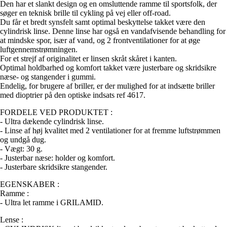
Den har et slankt design og en omsluttende ramme til sportsfolk, der
søger en teknisk brille til cykling på vej eller off-road.
Du får et bredt synsfelt samt optimal beskyttelse takket være den
cylindrisk linse. Denne linse har også en vandafvisende behandling for
at mindske spor, især af vand, og 2 frontventilationer for at øge
luftgennemstrømningen.
For et strejf af originalitet er linsen skråt skåret i kanten.
Optimal holdbarhed og komfort takket være justerbare og skridsikre
næse- og stangender i gummi.
Endelig, for brugere af briller, er der mulighed for at indsætte briller
med dioptrier på den optiske indsats ref 4617.
FORDELE VED PRODUKTET :
- Ultra dækende cylindrisk linse.
- Linse af høj kvalitet med 2 ventilationer for at fremme luftstrømmen
og undgå dug.
- Vægt: 30 g.
- Justerbar næse: holder og komfort.
- Justerbare skridsikre stangender.
EGENSKABER :
Ramme :
- Ultra let ramme i GRILAMID.
Lense :