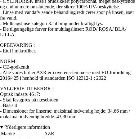
- CYLINDRISK linse i brudsikkert polycarbonat, meget beskyttende
og endnu mere omsluttende, der sikrer 100% UV-beskyttelse.
- Linse med vandafvisende behandling reducerer spor på linsen, især
fra vand.
- Multilagslinse kategori 3: til brug under kraftigt lys.
- De tilgængelige farver for multilagslinser: RØD/ ROSA/ BLÅ/
LILLA.
OPBEVARING :
- Etui i mikrofiber.
NORM :
- CE-godkendt
- Alle vores briller AZR er i overensstemmelse med EU-forordning
2016/425 i henhold til standarden ISO 12312-1 : 2022
VALGFRIE TILBEHØR :
Optisk indsats 4617:
- Skal fastgøres på næsebroen.
- Basis 4
- Dimensioner for linserne: maksimal indvendig højde: 34,66 mm /
maksimal indvendig bredde: 43,30 mm
Yderligere information
Mærke
AZR