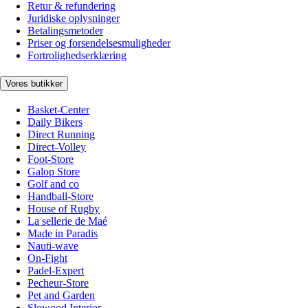
Retur & refundering
Juridiske oplysninger
Betalingsmetoder
Priser og forsendelsesmuligheder
Fortrolighedserklæring
Vores butikker
Basket-Center
Daily Bikers
Direct Running
Direct-Volley
Foot-Store
Galop Store
Golf and co
Handball-Store
House of Rugby
La sellerie de Maé
Made in Paradis
Nauti-wave
On-Fight
Padel-Expert
Pecheur-Store
Pet and Garden
Slowood Interior