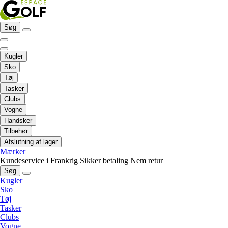
Søg
Kugler
Sko
Tøj
Tasker
Clubs
Vogne
Handsker
Tilbehør
Afslutning af lager
Mærker
Kundeservice i Frankrig
Sikker betaling
Nem retur
Søg
Kugler
Sko
Tøj
Tasker
Clubs
Vogne