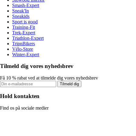
Smash-Expert
Sneak'In
Sneakids
Sport is good
Training-Fit
Trek-Expert
Triathlon-Expert
TripnBikers
Vélo-Store
Winter-Expert
Tilmeld dig vores nyhedsbrev
Få 10 % rabat ved at tilmelde dig vores nyhedsbrev
Tilmeld dig
Hold kontakten
Find os på sociale medier