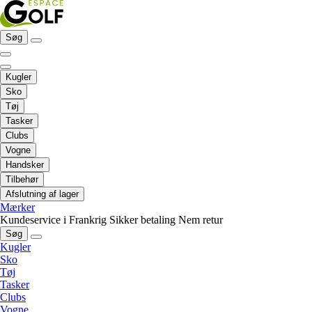
Søg
Kugler
Sko
Tøj
Tasker
Clubs
Vogne
Handsker
Tilbehør
Afslutning af lager
Mærker
Kundeservice i Frankrig
Sikker betaling
Nem retur
Søg
Kugler
Sko
Tøj
Tasker
Clubs
Vogne