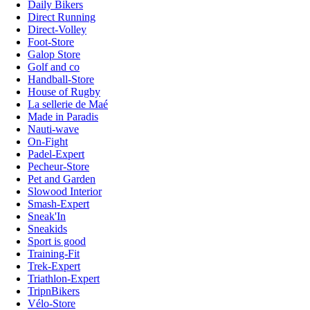
Daily Bikers
Direct Running
Direct-Volley
Foot-Store
Galop Store
Golf and co
Handball-Store
House of Rugby
La sellerie de Maé
Made in Paradis
Nauti-wave
On-Fight
Padel-Expert
Pecheur-Store
Pet and Garden
Slowood Interior
Smash-Expert
Sneak'In
Sneakids
Sport is good
Training-Fit
Trek-Expert
Triathlon-Expert
TripnBikers
Vélo-Store