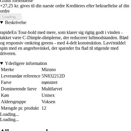
Gratis forsendelse
+27,25 kr.
gives til din naeste ordre
Krediteres efter bekraeftelse af din
ordre
Loading...
Beskrivelse
rapideEn Tour-bold med mere, som klarer sig rigtig godt i vinden -
takket være C-Dimple-dimplerne, der reducerer luftmodstanden. Blød
og responsiv omkring greens - med 4-delt konstruktion. Lavt/middel
spin med en angrebsvinkel, der spænder fra flad til stigende med
driveren.
Yderligere information
Mærke
Mizuno
Leverandør reference
5N832212D
Farve
mønstret
Dominerende farve
Multifarvet
Køn
Unisex
Aldersgruppe
Voksen
Mængde pr. produkt
12
Loading...
Loading...