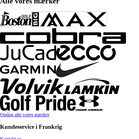
Alle vores mærker
Opdag alle vores mærker
Kundeservice i Frankrig
Kontakt os