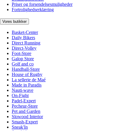
Priser og forsendelsesmuligheder
Fortrolighedserklæring
Vores butikker
Basket-Center
Daily Bikers
Direct Running
Direct-Volley
Foot-Store
Galop Store
Golf and co
Handball-Store
House of Rugby
La sellerie de Maé
Made in Paradis
Nauti-wave
On-Fight
Padel-Expert
Pecheur-Store
Pet and Garden
Slowood Interior
Smash-Expert
Sneak'In