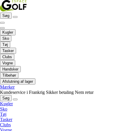
Søg
Kugler
Sko
Tøj
Tasker
Clubs
Vogne
Handsker
Tilbehør
Afslutning af lager
Mærker
Kundeservice i Frankrig
Sikker betaling
Nem retur
Søg
Kugler
Sko
Tøj
Tasker
Clubs
Vogne