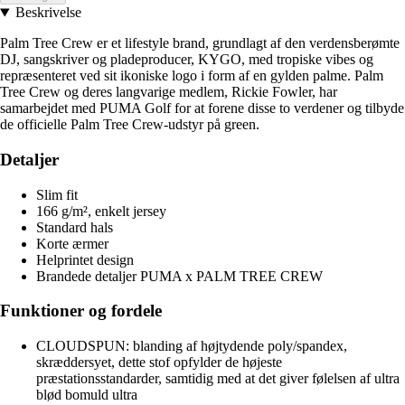
Beskrivelse
Palm Tree Crew er et lifestyle brand, grundlagt af den verdensberømte
DJ, sangskriver og pladeproducer, KYGO, med tropiske vibes og
repræsenteret ved sit ikoniske logo i form af en gylden palme. Palm
Tree Crew og deres langvarige medlem, Rickie Fowler, har
samarbejdet med PUMA Golf for at forene disse to verdener og tilbyde
de officielle Palm Tree Crew-udstyr på green.
Detaljer
Slim fit
166 g/m², enkelt jersey
Standard hals
Korte ærmer
Helprintet design
Brandede detaljer PUMA x PALM TREE CREW
Funktioner og fordele
CLOUDSPUN: blanding af højtydende poly/spandex,
skræddersyet, dette stof opfylder de højeste
præstationsstandarder, samtidig med at det giver følelsen af ultra
blød bomuld ultra