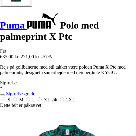
Puma
Polo med
palmeprint X Ptc
Fra
635,00 kr.
271,00 kr.
-57%
Rejs på golfbanerne med stil takket være poloen Puma X Ptc med
palmeprints, designet i samarbejde med den berømte KYGO.
Størrelse
*
Størrelsesguide
S
M
L
XL
24t
2XL
Dette felt er påkrævet