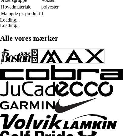
Aldersgruppe
Voksen
Hovedmateriale
polyester
Mængde pr. produkt
1
Loading...
Loading...
Alle vores mærker