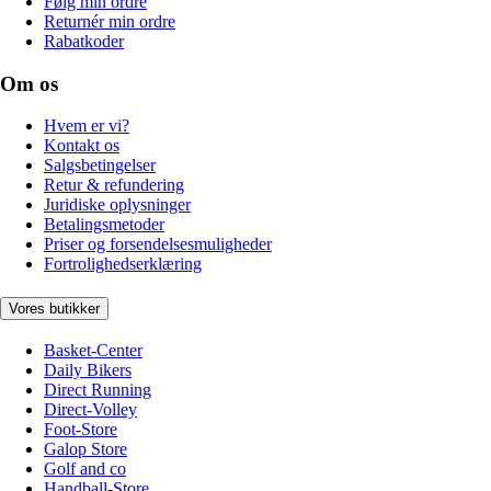
Følg min ordre
Returnér min ordre
Rabatkoder
Om os
Hvem er vi?
Kontakt os
Salgsbetingelser
Retur & refundering
Juridiske oplysninger
Betalingsmetoder
Priser og forsendelsesmuligheder
Fortrolighedserklæring
Vores butikker
Basket-Center
Daily Bikers
Direct Running
Direct-Volley
Foot-Store
Galop Store
Golf and co
Handball-Store