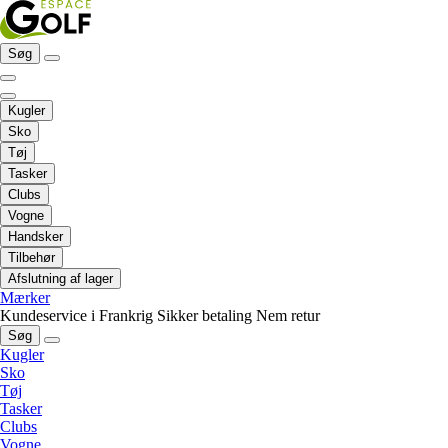
Søg
Kugler
Sko
Tøj
Tasker
Clubs
Vogne
Handsker
Tilbehør
Afslutning af lager
Mærker
Kundeservice i Frankrig
Sikker betaling
Nem retur
Søg
Kugler
Sko
Tøj
Tasker
Clubs
Vogne