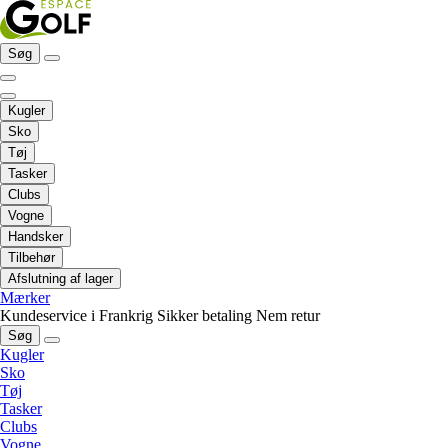
Søg
Kugler
Sko
Tøj
Tasker
Clubs
Vogne
Handsker
Tilbehør
Afslutning af lager
Mærker
Kundeservice i Frankrig
Sikker betaling
Nem retur
Søg
Kugler
Sko
Tøj
Tasker
Clubs
Vogne