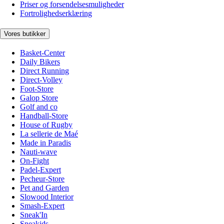
Priser og forsendelsesmuligheder
Fortrolighedserklæring
Vores butikker
Basket-Center
Daily Bikers
Direct Running
Direct-Volley
Foot-Store
Galop Store
Golf and co
Handball-Store
House of Rugby
La sellerie de Maé
Made in Paradis
Nauti-wave
On-Fight
Padel-Expert
Pecheur-Store
Pet and Garden
Slowood Interior
Smash-Expert
Sneak'In
Sneakids