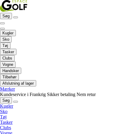
Søg
Kugler
Sko
Tøj
Tasker
Clubs
Vogne
Handsker
Tilbehør
Afslutning af lager
Mærker
Kundeservice i Frankrig
Sikker betaling
Nem retur
Søg
Kugler
Sko
Tøj
Tasker
Clubs
Vogne