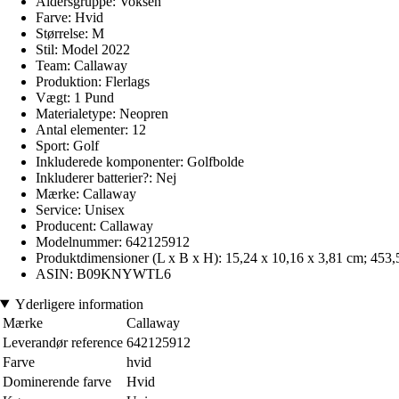
Aldersgruppe: Voksen
Farve: Hvid
Størrelse: M
Stil: Model 2022
Team: Callaway
Produktion: Flerlags
Vægt: 1 Pund
Materialetype: Neopren
Antal elementer: 12
Sport: Golf
Inkluderede komponenter: Golfbolde
Inkluderer batterier?: Nej
Mærke: Callaway
Service: Unisex
Producent: Callaway
Modelnummer: 642125912
Produktdimensioner (L x B x H): 15,24 x 10,16 x 3,81 cm; 453
ASIN: B09KNYWTL6
Yderligere information
Mærke
Callaway
Leverandør reference
642125912
Farve
hvid
Dominerende farve
Hvid