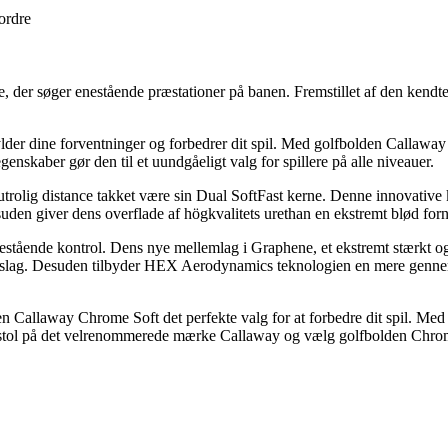
 ordre
e, der søger enestående præstationer på banen. Fremstillet af den kendte
fylder dine forventninger og forbedrer dit spil. Med golfbolden Callawa
skaber gør den til et uundgåeligt valg for spillere på alle niveauer.
trolig distance takket være sin Dual SoftFast kerne. Denne innovative ke
uden giver dens overflade af högkvalitets urethan en ekstremt blød forne
stående kontrol. Dens nye mellemlag i Graphene, et ekstremt stærkt og 
rte slag. Desuden tilbyder HEX Aerodynamics teknologien en mere genn
en Callaway Chrome Soft det perfekte valg for at forbedre dit spil. Med
, stol på det velrenommerede mærke Callaway og vælg golfbolden Chrom