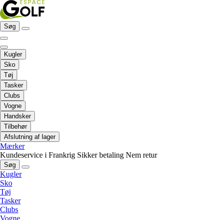
Søg
Kugler
Sko
Tøj
Tasker
Clubs
Vogne
Handsker
Tilbehør
Afslutning af lager
Mærker
Kundeservice i Frankrig
Sikker betaling
Nem retur
Søg
Kugler
Sko
Tøj
Tasker
Clubs
Vogne