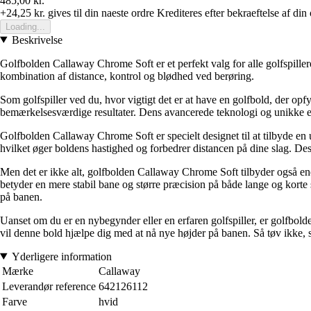
485,00 kr.
+24,25 kr.
gives til din naeste ordre
Krediteres efter bekraeftelse af din
Loading...
Beskrivelse
Golfbolden Callaway Chrome Soft er et perfekt valg for alle golfspiller
kombination af distance, kontrol og blødhed ved berøring.
Som golfspiller ved du, hvor vigtigt det er at have en golfbold, der op
bemærkelsesværdige resultater. Dens avancerede teknologi og unikke egen
Golfbolden Callaway Chrome Soft er specielt designet til at tilbyde en u
hvilket øger boldens hastighed og forbedrer distancen på dine slag. Des
Men det er ikke alt, golfbolden Callaway Chrome Soft tilbyder også ene
betyder en mere stabil bane og større præcision på både lange og ko
på banen.
Uanset om du er en nybegynder eller en erfaren golfspiller, er golfbold
vil denne bold hjælpe dig med at nå nye højder på banen. Så tøv ikke
Yderligere information
Mærke
Callaway
Leverandør reference
642126112
Farve
hvid