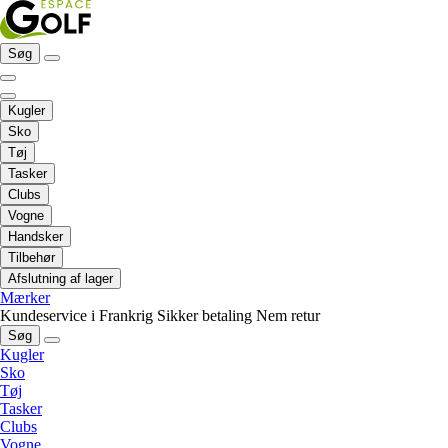
Søg
Kugler
Sko
Tøj
Tasker
Clubs
Vogne
Handsker
Tilbehør
Afslutning af lager
Mærker
Kundeservice i Frankrig
Sikker betaling
Nem retur
Søg
Kugler
Sko
Tøj
Tasker
Clubs
Vogne