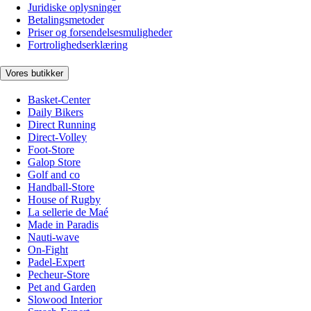
Juridiske oplysninger
Betalingsmetoder
Priser og forsendelsesmuligheder
Fortrolighedserklæring
Vores butikker
Basket-Center
Daily Bikers
Direct Running
Direct-Volley
Foot-Store
Galop Store
Golf and co
Handball-Store
House of Rugby
La sellerie de Maé
Made in Paradis
Nauti-wave
On-Fight
Padel-Expert
Pecheur-Store
Pet and Garden
Slowood Interior