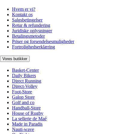
Hvem er vi?
Kontakt os
Salgsbetingelser
Retur & refundering
Juridiske oplysninger
Betalingsmetoder
Priser og forsendelsesmuligheder
Fortrolighedserklæring
Vores butikker
Basket-Center
Daily Bikers
Direct Running
Direct-Volley
Foot-Store
Galop Store
Golf and co
Handball-Store
House of Rugby
La sellerie de Maé
Made in Paradis
Nauti-wave