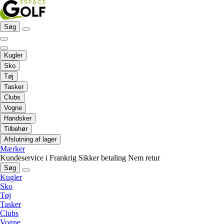
Søg
Kugler
Sko
Tøj
Tasker
Clubs
Vogne
Handsker
Tilbehør
Afslutning af lager
Mærker
Kundeservice i Frankrig
Sikker betaling
Nem retur
Søg
Kugler
Sko
Tøj
Tasker
Clubs
Vogne