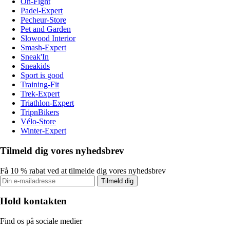
On-Fight
Padel-Expert
Pecheur-Store
Pet and Garden
Slowood Interior
Smash-Expert
Sneak'In
Sneakids
Sport is good
Training-Fit
Trek-Expert
Triathlon-Expert
TripnBikers
Vélo-Store
Winter-Expert
Tilmeld dig vores nyhedsbrev
Få 10 % rabat ved at tilmelde dig vores nyhedsbrev
Tilmeld dig
Hold kontakten
Find os på sociale medier