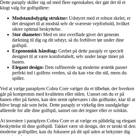
Dette paraply skiller sig ud med flere egenskaber, der gør det til et
klogt valg for golfspillere:
Modstandsdygtig struktur:
Udstyret med et robust skelet, er
det designet til at modstå selv de sværeste vejrforhold, hvilket
sikrer optimal beskyttelse.
Stor diameter:
Med en stor overflade giver det generøs
dækning til dig og dit udstyr, så du forbliver tør under dine
golfspil.
Ergonomisk håndtag:
Grebet på dette paraply er specielt
designet til at være komfortabelt, selv under lange timer på
banen.
Elegant design:
Dets raffinerede og moderne æstetik passer
perfekt ind i golfens verden, så du kan vise din stil, mens du
spiller.
Ved at vælge paraplyen Cobra Core vælger du et tilbehør, der hverken
går på kompromis med kvaliteten eller stilen. Uanset om du er på
banen eller på farten, kan den nemt opbevares i din golftaske, klar til at
blive brugt når som helst. Dette paraply er virkelig den uundgåelige
allierede for alle dine golfspil, uanset om det regner eller er solskin.
At investere i paraplyen Cobra Core er at vælge en pålidelig og elegant
beskyttelse til dine golfspill. Takket være sit design, der er tænkt til den
moderne golfspiller, kan du fokusere på dit spil uden at bekymre dig