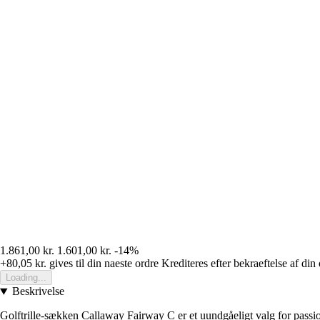
1.861,00 kr.
1.601,00 kr.
-14%
+80,05 kr.
gives til din naeste ordre
Krediteres efter bekraeftelse af din
Loading...
Beskrivelse
Golftrille-sækken Callaway Fairway C er et uundgåeligt valg for passio