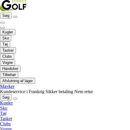
Søg
Kugler
Sko
Tøj
Tasker
Clubs
Vogne
Handsker
Tilbehør
Afslutning af lager
Mærker
Kundeservice i Frankrig
Sikker betaling
Nem retur
Søg
Kugler
Sko
Tøj
Tasker
Clubs
Vogne