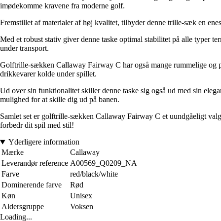
imødekomme kravene fra moderne golf.
Fremstillet af materialer af høj kvalitet, tilbyder denne trille-sæk en 
Med et robust stativ giver denne taske optimal stabilitet på alle typer t
under transport.
Golftrille-sækken Callaway Fairway C har også mange rummelige og prakt
drikkevarer kolde under spillet.
Ud over sin funktionalitet skiller denne taske sig også ud med sin elegan
mulighed for at skille dig ud på banen.
Samlet set er golftrille-sækken Callaway Fairway C et uundgåeligt valg fo
forbedr dit spil med stil!
Yderligere information
Mærke
Callaway
Leverandør reference
A00569_Q0209_NA
Farve
red/black/white
Dominerende farve
Rød
Køn
Unisex
Aldersgruppe
Voksen
Loading...