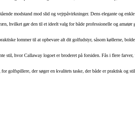
enestående modstand mod slid og vejrpåvirkninger. Dens elegante og enkle 
erræn, hvilket gør den til et ideelt valg for både professionelle og amatø
iske lommer til at opbevare alt dit golfudstyr, såsom køllerne, bolde, 
te stil, hvor Callaway logoet er broderet på forsiden. Fås i flere farver
r golfspillere, der søger en kvalitets taske, der både er praktisk og stil