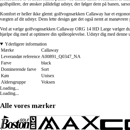
golfspillere, der ønsker pålideligt udstyr, der følger dem på banen, sæs
Komfort er heller ikke glemt: golfvognsækken Callaway har et ergonomis
vægten af dit udstyr. Dens lette design gør det også nemt at manøvrere
Ved at vælge golfvognsækken Callaway ORG 14 HD Large vælger du udst
hjælpe dig med at optimere din spilleoplevelse. Udstyr dig med denne uu
Yderligere information
Mærke
Callaway
Leverandør reference
A00891_Q0347_NA
Farve
black
Dominerende farve
Sort
Køn
Unisex
Aldersgruppe
Voksen
Loading...
Loading...
Alle vores mærker