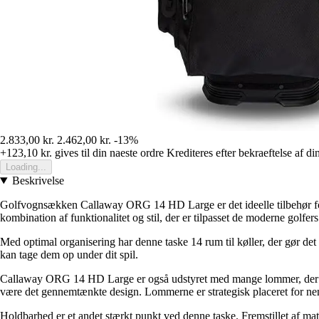
2.833,00 kr.
2.462,00 kr.
-13%
+123,10 kr.
gives til din naeste ordre
Krediteres efter bekraeftelse af di
Loading...
Beskrivelse
Golfvognsækken Callaway ORG 14 HD Large er det ideelle tilbehør for go
kombination af funktionalitet og stil, der er tilpasset de moderne golfer
Med optimal organisering har denne taske 14 rum til køller, der gør det 
kan tage dem op under dit spil.
Callaway ORG 14 HD Large er også udstyret med mange lommer, der giver
være det gennemtænkte design. Lommerne er strategisk placeret for nem
Holdbarhed er et andet stærkt punkt ved denne taske. Fremstillet af mater