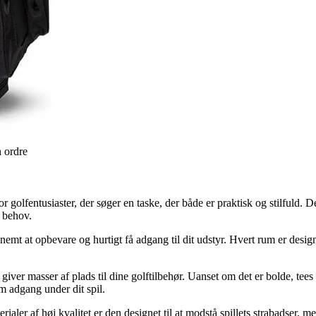
n ordre
lfentusiaster, der søger en taske, der både er praktisk og stilfuld. D
s behov.
nemt at opbevare og hurtigt få adgang til dit udstyr. Hvert rum er design
 masser af plads til dine golftilbehør. Uanset om det er bolde, tees e
 adgang under dit spil.
ialer af høj kvalitet er den designet til at modstå spillets strabadser, 