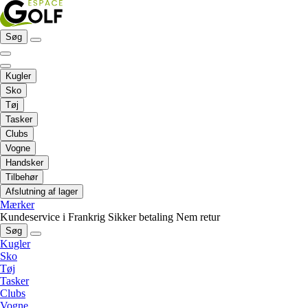
Søg
Kugler
Sko
Tøj
Tasker
Clubs
Vogne
Handsker
Tilbehør
Afslutning af lager
Mærker
Kundeservice i Frankrig
Sikker betaling
Nem retur
Søg
Kugler
Sko
Tøj
Tasker
Clubs
Vogne