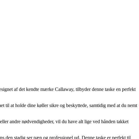
esignet af det kendte mærke Callaway, tilbyder denne taske en perfekt
et til at holde dine køller sikre og beskyttede, samtidig med at du nemt
ller andre nødvendigheder, vil du have alt lige ved hånden takket
mens den stadig ser pæn og professionel ud. Denne taske er perfekt til