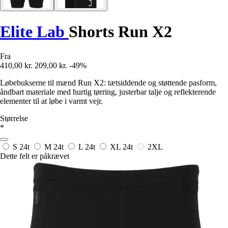
Elite Lab
Shorts Run X2
Fra
410,00 kr.
209,00 kr.
-49%
Løbebukserne til mænd Run X2: tætsiddende og støttende pasform,
åndbart materiale med hurtig tørring, justerbar talje og reflekterende
elementer til at løbe i varmt vejr.
Størrelse
*
S
24t
M
24t
L
24t
XL
24t
2XL
Dette felt er påkrævet