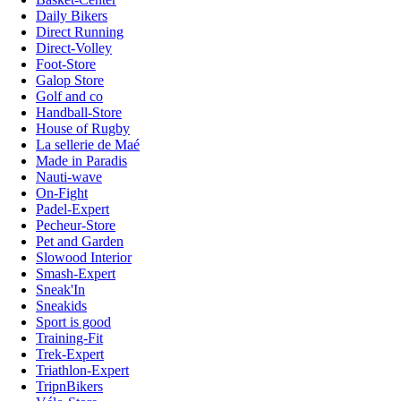
Daily Bikers
Direct Running
Direct-Volley
Foot-Store
Galop Store
Golf and co
Handball-Store
House of Rugby
La sellerie de Maé
Made in Paradis
Nauti-wave
On-Fight
Padel-Expert
Pecheur-Store
Pet and Garden
Slowood Interior
Smash-Expert
Sneak'In
Sneakids
Sport is good
Training-Fit
Trek-Expert
Triathlon-Expert
TripnBikers