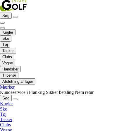
Søg
Kugler
Sko
Tøj
Tasker
Clubs
Vogne
Handsker
Tilbehør
Afslutning af lager
Mærker
Kundeservice i Frankrig
Sikker betaling
Nem retur
Søg
Kugler
Sko
Tøj
Tasker
Clubs
Vogne