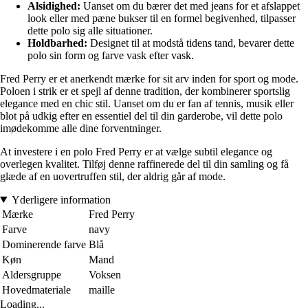
Alsidighed:
Uanset om du bærer det med jeans for et afslappet
look eller med pæne bukser til en formel begivenhed, tilpasser
dette polo sig alle situationer.
Holdbarhed:
Designet til at modstå tidens tand, bevarer dette
polo sin form og farve vask efter vask.
Fred Perry er et anerkendt mærke for sit arv inden for sport og mode.
Poloen i strik er et spejl af denne tradition, der kombinerer sportslig
elegance med en chic stil. Uanset om du er fan af tennis, musik eller
blot på udkig efter en essentiel del til din garderobe, vil dette polo
imødekomme alle dine forventninger.
At investere i en polo Fred Perry er at vælge subtil elegance og
overlegen kvalitet. Tilføj denne raffinerede del til din samling og få
glæde af en uovertruffen stil, der aldrig går af mode.
Yderligere information
Mærke
Fred Perry
Farve
navy
Dominerende farve
Blå
Køn
Mand
Aldersgruppe
Voksen
Hovedmateriale
maille
Loading...