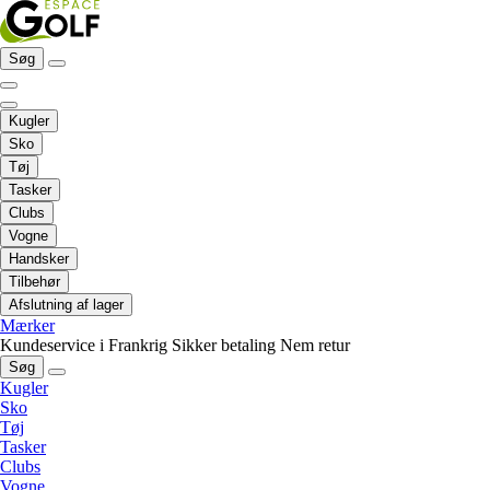
Søg
Kugler
Sko
Tøj
Tasker
Clubs
Vogne
Handsker
Tilbehør
Afslutning af lager
Mærker
Kundeservice i Frankrig
Sikker betaling
Nem retur
Søg
Kugler
Sko
Tøj
Tasker
Clubs
Vogne