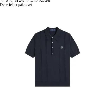
S
M
24t
L
XL
24t
Dette felt er påkrævet