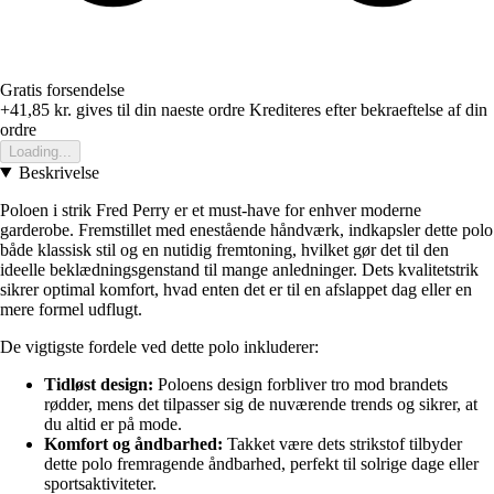
Gratis forsendelse
+41,85 kr.
gives til din naeste ordre
Krediteres efter bekraeftelse af din
ordre
Loading...
Beskrivelse
Poloen i strik Fred Perry er et must-have for enhver moderne
garderobe. Fremstillet med enestående håndværk, indkapsler dette polo
både klassisk stil og en nutidig fremtoning, hvilket gør det til den
ideelle beklædningsgenstand til mange anledninger. Dets kvalitetstrik
sikrer optimal komfort, hvad enten det er til en afslappet dag eller en
mere formel udflugt.
De vigtigste fordele ved dette polo inkluderer:
Tidløst design:
Poloens design forbliver tro mod brandets
rødder, mens det tilpasser sig de nuværende trends og sikrer, at
du altid er på mode.
Komfort og åndbarhed:
Takket være dets strikstof tilbyder
dette polo fremragende åndbarhed, perfekt til solrige dage eller
sportsaktiviteter.