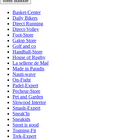
Vores butikker
Basket-Center
Daily Bikers
Direct Running
Direct-Volley
Foot-Store
Galop Store
Golf and co
Handball-Store
House of Rugby
La sellerie de Maé
Made in Paradis
Nauti-wave
On-Fight
Padel-Expert
Pecheur-Store
Pet and Garden
Slowood Interior
Smash-Expert
Sneak'In
Sneakids
Sport is good
Training-Fit
Trek-Expert