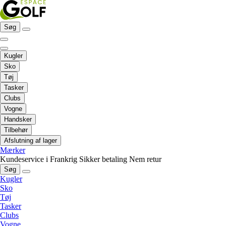
Søg
Kugler
Sko
Tøj
Tasker
Clubs
Vogne
Handsker
Tilbehør
Afslutning af lager
Mærker
Kundeservice i Frankrig
Sikker betaling
Nem retur
Søg
Kugler
Sko
Tøj
Tasker
Clubs
Vogne