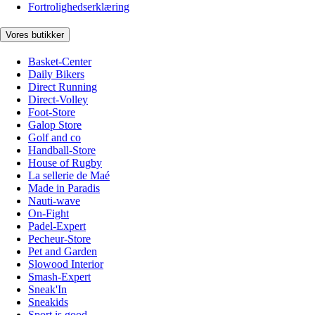
Fortrolighedserklæring
Vores butikker
Basket-Center
Daily Bikers
Direct Running
Direct-Volley
Foot-Store
Galop Store
Golf and co
Handball-Store
House of Rugby
La sellerie de Maé
Made in Paradis
Nauti-wave
On-Fight
Padel-Expert
Pecheur-Store
Pet and Garden
Slowood Interior
Smash-Expert
Sneak'In
Sneakids
Sport is good