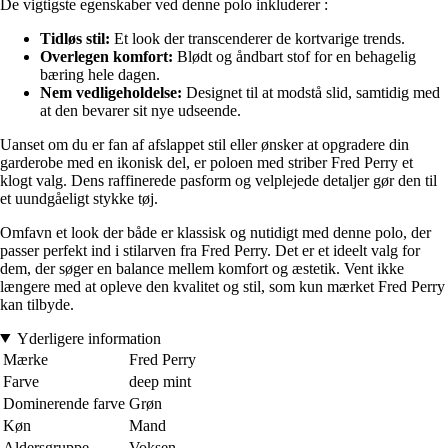
De vigtigste egenskaber ved denne polo inkluderer :
Tidløs stil:
Et look der transcenderer de kortvarige trends.
Overlegen komfort:
Blødt og åndbart stof for en behagelig
bæring hele dagen.
Nem vedligeholdelse:
Designet til at modstå slid, samtidig med
at den bevarer sit nye udseende.
Uanset om du er fan af afslappet stil eller ønsker at opgradere din
garderobe med en ikonisk del, er poloen med striber Fred Perry et
klogt valg. Dens raffinerede pasform og velplejede detaljer gør den til
et uundgåeligt stykke tøj.
Omfavn et look der både er klassisk og nutidigt med denne polo, der
passer perfekt ind i stilarven fra Fred Perry. Det er et ideelt valg for
dem, der søger en balance mellem komfort og æstetik. Vent ikke
længere med at opleve den kvalitet og stil, som kun mærket Fred Perry
kan tilbyde.
Yderligere information
Mærke
Fred Perry
Farve
deep mint
Dominerende farve
Grøn
Køn
Mand
Aldersgruppe
Voksen