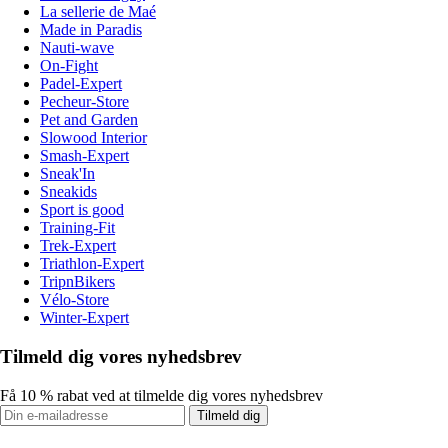
La sellerie de Maé
Made in Paradis
Nauti-wave
On-Fight
Padel-Expert
Pecheur-Store
Pet and Garden
Slowood Interior
Smash-Expert
Sneak'In
Sneakids
Sport is good
Training-Fit
Trek-Expert
Triathlon-Expert
TripnBikers
Vélo-Store
Winter-Expert
Tilmeld dig vores nyhedsbrev
Få 10 % rabat ved at tilmelde dig vores nyhedsbrev
Tilmeld dig