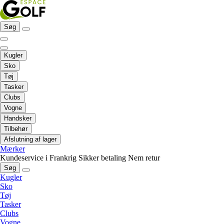
Søg
Kugler
Sko
Tøj
Tasker
Clubs
Vogne
Handsker
Tilbehør
Afslutning af lager
Mærker
Kundeservice i Frankrig
Sikker betaling
Nem retur
Søg
Kugler
Sko
Tøj
Tasker
Clubs
Vogne