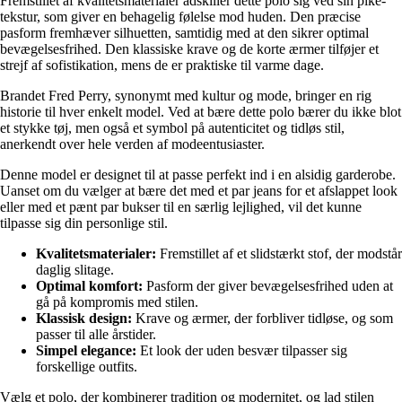
Fremstillet af kvalitetsmaterialer adskiller dette polo sig ved sin piké-
tekstur, som giver en behagelig følelse mod huden. Den præcise
pasform fremhæver silhuetten, samtidig med at den sikrer optimal
bevægelsesfrihed. Den klassiske krave og de korte ærmer tilføjer et
strejf af sofistikation, mens de er praktiske til varme dage.
Brandet Fred Perry, synonymt med kultur og mode, bringer en rig
historie til hver enkelt model. Ved at bære dette polo bærer du ikke blot
et stykke tøj, men også et symbol på autenticitet og tidløs stil,
anerkendt over hele verden af modeentusiaster.
Denne model er designet til at passe perfekt ind i en alsidig garderobe.
Uanset om du vælger at bære det med et par jeans for et afslappet look
eller med et pænt par bukser til en særlig lejlighed, vil det kunne
tilpasse sig din personlige stil.
Kvalitetsmaterialer:
Fremstillet af et slidstærkt stof, der modstår
daglig slitage.
Optimal komfort:
Pasform der giver bevægelsesfrihed uden at
gå på kompromis med stilen.
Klassisk design:
Krave og ærmer, der forbliver tidløse, og som
passer til alle årstider.
Simpel elegance:
Et look der uden besvær tilpasser sig
forskellige outfits.
Vælg et polo, der kombinerer tradition og modernitet, og lad stilen