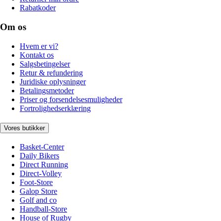
Rabatkoder
Om os
Hvem er vi?
Kontakt os
Salgsbetingelser
Retur & refundering
Juridiske oplysninger
Betalingsmetoder
Priser og forsendelsesmuligheder
Fortrolighedserklæring
Vores butikker
Basket-Center
Daily Bikers
Direct Running
Direct-Volley
Foot-Store
Galop Store
Golf and co
Handball-Store
House of Rugby