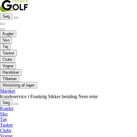
Søg
Kugler
Sko
Tøj
Tasker
Clubs
Vogne
Handsker
Tilbehør
Afslutning af lager
Mærker
Kundeservice i Frankrig
Sikker betaling
Nem retur
Søg
Kugler
Sko
Tøj
Tasker
Clubs
Vogne