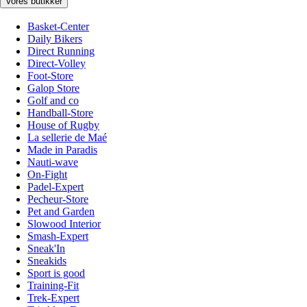
Vores butikker
Basket-Center
Daily Bikers
Direct Running
Direct-Volley
Foot-Store
Galop Store
Golf and co
Handball-Store
House of Rugby
La sellerie de Maé
Made in Paradis
Nauti-wave
On-Fight
Padel-Expert
Pecheur-Store
Pet and Garden
Slowood Interior
Smash-Expert
Sneak'In
Sneakids
Sport is good
Training-Fit
Trek-Expert