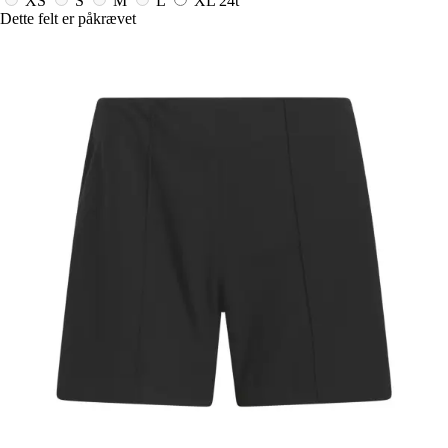
XS
S
M
L
XL
24t
Dette felt er påkrævet