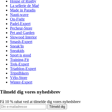
House of Rugby
La sellerie de Maé
Made in Paradis
Nauti-wave
On-Fight
Padel-Expert
Pecheur-Store
Pet and Garden
Slowood Interior
Smash-Expert
Sneak'In
Sneakids
Sport is good
Training-Fit
Trek-Expert
Triathlon-Expert
TripnBikers
Vélo-Store
Winter-Expert
Tilmeld dig vores nyhedsbrev
Få 10 % rabat ved at tilmelde dig vores nyhedsbrev
Tilmeld dig