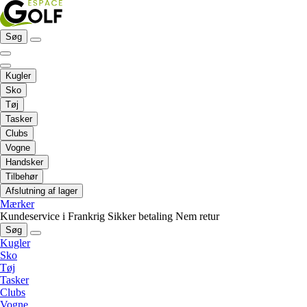
Søg
Kugler
Sko
Tøj
Tasker
Clubs
Vogne
Handsker
Tilbehør
Afslutning af lager
Mærker
Kundeservice i Frankrig
Sikker betaling
Nem retur
Søg
Kugler
Sko
Tøj
Tasker
Clubs
Vogne