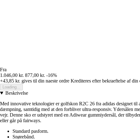
Fra
1.046,00 kr.
877,00 kr.
-16%
+43,85 kr.
gives til din naeste ordre
Krediteres efter bekraeftelse af din
Loading...
Beskrivelse
Med innovative teknologier er golfskon R2C 26 fra adidas designet til 
dæmpning, samtidig med at den forbliver ultra-responsiv. Ydersålen me
vejr. Denne sko er udstyret med en Adiwear gummiydersål, der tilbyder ho
eller går på fairways.
Standard pasform.
Snørebånd.