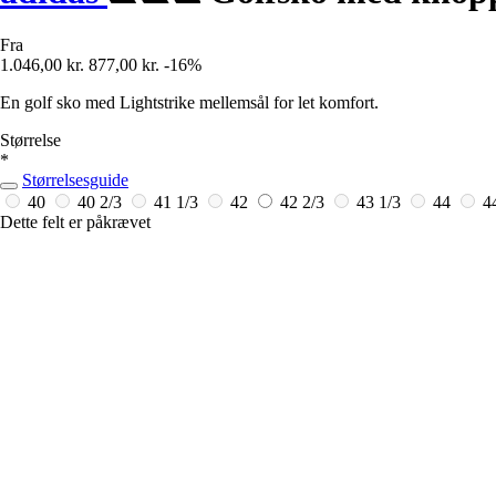
Fra
1.046,00 kr.
877,00 kr.
-16%
En golf sko med Lightstrike mellemsål for let komfort.
Størrelse
*
Størrelsesguide
40
40 2/3
41 1/3
42
42 2/3
43 1/3
44
4
Dette felt er påkrævet