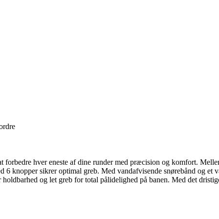
 ordre
at forbedre hver eneste af dine runder med præcision og komfort. Mellem
d 6 knopper sikrer optimal greb. Med vandafvisende snørebånd og et van
ldbarhed og let greb for total pålidelighed på banen. Med det dristige lo