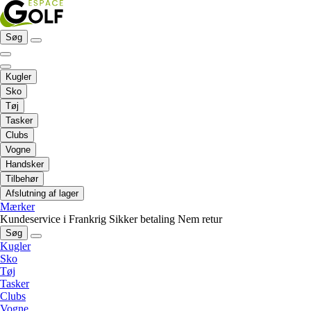
Søg
Kugler
Sko
Tøj
Tasker
Clubs
Vogne
Handsker
Tilbehør
Afslutning af lager
Mærker
Kundeservice i Frankrig
Sikker betaling
Nem retur
Søg
Kugler
Sko
Tøj
Tasker
Clubs
Vogne