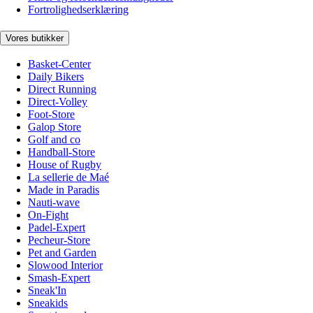
Fortrolighedserklæring
Vores butikker
Basket-Center
Daily Bikers
Direct Running
Direct-Volley
Foot-Store
Galop Store
Golf and co
Handball-Store
House of Rugby
La sellerie de Maé
Made in Paradis
Nauti-wave
On-Fight
Padel-Expert
Pecheur-Store
Pet and Garden
Slowood Interior
Smash-Expert
Sneak'In
Sneakids