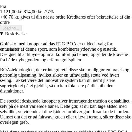
Fra
1.121,00 kr.
814,00 kr.
-27%
+40,70 kr.
gives til din naeste ordre
Krediteres efter bekraeftelse af din
ordre
Loading...
Beskrivelse
Golf sko med knopper adidas R2G BOA er et ideelt valg for
entusiaster af denne sport, som kombinerer ydeevne og æstetik.
Designet til at tilbyde optimal komfort på banen, opfylder de kravene
fra både nybegyndere og erfarne golfspillere.
BOA-teknologien, der er integreret i disse sko, muliggør en præcis og
personlig tilpasning, hvilket sikrer en ufravigelig støtte ved hvert
swing. Takket være det innovative system kan du nemt justere
snøretrykket på et øjeblik, så du kan fokusere på dit spil uden
distraktioner.
De specielt designede knopper giver fremragende traction og stabilitet,
selv på de mest varierede baner. Dette gør, at du kan tage afsted med
selvtillid, velvidende at dine fødder forbliver godt forankrede i jorden.
Uanset om det er på fairway, green eller ujævnt terræn, sikrer disse sko
overlegen greb.