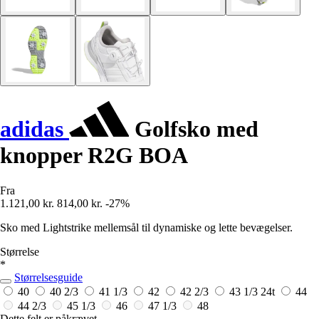
adidas
Golfsko med
knopper R2G BOA
Fra
1.121,00 kr.
814,00 kr.
-27%
Sko med Lightstrike mellemsål til dynamiske og lette bevægelser.
Størrelse
*
Størrelsesguide
40
40 2/3
41 1/3
42
42 2/3
43 1/3
24t
44
44 2/3
45 1/3
46
47 1/3
48
Dette felt er påkrævet