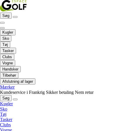
Søg
Kugler
Sko
Tøj
Tasker
Clubs
Vogne
Handsker
Tilbehør
Afslutning af lager
Mærker
Kundeservice i Frankrig
Sikker betaling
Nem retur
Søg
Kugler
Sko
Tøj
Tasker
Clubs
Vogne