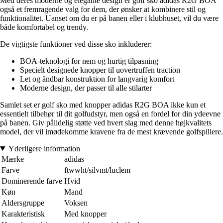
Med deres moderne og elegante design er golf sko adidas R2G BOA
også et fremragende valg for dem, der ønsker at kombinere stil og
funktionalitet. Uanset om du er på banen eller i klubhuset, vil du være
både komfortabel og trendy.
De vigtigste funktioner ved disse sko inkluderer:
BOA-teknologi for nem og hurtig tilpasning
Specielt designede knopper til uovertruffen traction
Let og åndbar konstruktion for langvarig komfort
Moderne design, der passer til alle stilarter
Samlet set er golf sko med knopper adidas R2G BOA ikke kun et
essentielt tilbehør til dit golfudstyr, men også en fordel for din ydeevne
på banen. Giv pålidelig støtte ved hvert slag med denne højkvalitets
model, der vil imødekomme kravene fra de mest krævende golfspillere.
Yderligere information
Mærke
adidas
Farve
ftwwht/silvmt/luclem
Dominerende farve
Hvid
Køn
Mand
Aldersgruppe
Voksen
Karakteristisk
Med knopper