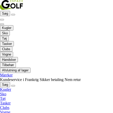
Søg
Kugler
Sko
Tøj
Tasker
Clubs
Vogne
Handsker
Tilbehør
Afslutning af lager
Mærker
Kundeservice i Frankrig
Sikker betaling
Nem retur
Søg
Kugler
Sko
Tøj
Tasker
Clubs
Vogne