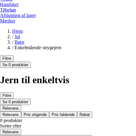
Handsker
Tilbehør
Afslutning af lager
Mærker
Hjem
/
Jul
/
Børn
/
Enkeltstående strygejern
Filtre
Se 0 produkter
Jern til enkeltvis
Filtre
Se 0 produkter
Relevans
Relevans
Pris stigende
Pris faldende
Rabat
0 produkter
Sorter efter
Relevans