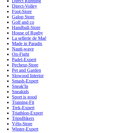
Direct Running
Direct-Volley
Foot-Store
Galop Store
Golf and co
Handball-Store
House of Rugby
La sellerie de Maé
Made in Paradis
Nauti-wave
On-Fight
Padel-Expert
Pecheur-Store
Pet and Garden
Slowood Interior
Smash-Expert
Sneak'In
Sneakids
Sport is good
Training-Fit
Trek-Expert
Triathlon-Expert
TripnBikers
Vélo-Store
Winter-Expert