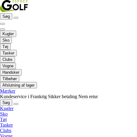
Søg
Kugler
Sko
Tøj
Tasker
Clubs
Vogne
Handsker
Tilbehør
Afslutning af lager
Mærker
Kundeservice i Frankrig
Sikker betaling
Nem retur
Søg
Kugler
Sko
Tøj
Tasker
Clubs
Vogne