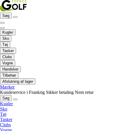
Søg
Kugler
Sko
Tøj
Tasker
Clubs
Vogne
Handsker
Tilbehør
Afslutning af lager
Mærker
Kundeservice i Frankrig
Sikker betaling
Nem retur
Søg
Kugler
Sko
Tøj
Tasker
Clubs
Vogne