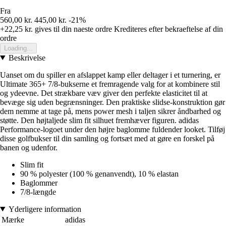
Fra
560,00 kr.
445,00 kr.
-21%
+22,25 kr.
gives til din naeste ordre
Krediteres efter bekraeftelse af din
ordre
Loading...
Beskrivelse
Uanset om du spiller en afslappet kamp eller deltager i et turnering, er
Ultimate 365+ 7/8-bukserne et fremragende valg for at kombinere stil
og ydeevne. Det strækbare væv giver den perfekte elasticitet til at
bevæge sig uden begrænsninger. Den praktiske slidse-konstruktion gør
dem nemme at tage på, mens power mesh i taljen sikrer åndbarhed og
støtte. Den højtaljede slim fit silhuet fremhæver figuren. adidas
Performance-logoet under den højre baglomme fuldender looket. Tilføj
disse golfbukser til din samling og fortsæt med at gøre en forskel på
banen og udenfor.
Slim fit
90 % polyester (100 % genanvendt), 10 % elastan
Baglommer
7/8-længde
Yderligere information
Mærke
adidas