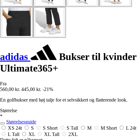
adidas
Bukser til kvinder
Ultimate365+
Fra
560,00 kr.
445,00 kr.
-21%
En golfbukser med høj talje for et selvsikkert og flatterende look.
Størrelse
*
Størrelsesguide
XS
24t
S
S Short
S Tall
M
M Short
L
24t
L Tall
XL
XL Tall
2XL
Dette felt er påkrævet