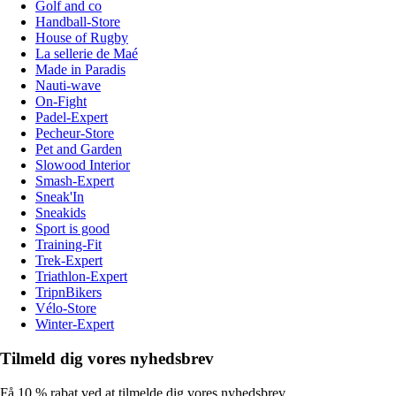
Golf and co
Handball-Store
House of Rugby
La sellerie de Maé
Made in Paradis
Nauti-wave
On-Fight
Padel-Expert
Pecheur-Store
Pet and Garden
Slowood Interior
Smash-Expert
Sneak'In
Sneakids
Sport is good
Training-Fit
Trek-Expert
Triathlon-Expert
TripnBikers
Vélo-Store
Winter-Expert
Tilmeld dig vores nyhedsbrev
Få 10 % rabat ved at tilmelde dig vores nyhedsbrev