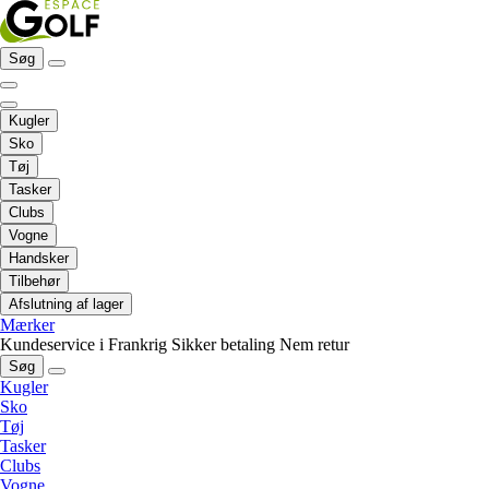
Søg
Kugler
Sko
Tøj
Tasker
Clubs
Vogne
Handsker
Tilbehør
Afslutning af lager
Mærker
Kundeservice i Frankrig
Sikker betaling
Nem retur
Søg
Kugler
Sko
Tøj
Tasker
Clubs
Vogne