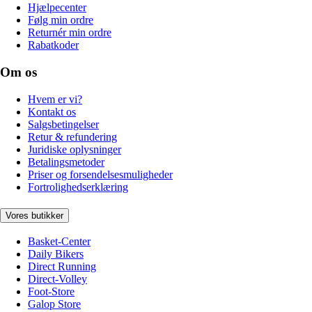
Hjælpecenter
Følg min ordre
Returnér min ordre
Rabatkoder
Om os
Hvem er vi?
Kontakt os
Salgsbetingelser
Retur & refundering
Juridiske oplysninger
Betalingsmetoder
Priser og forsendelsesmuligheder
Fortrolighedserklæring
Vores butikker
Basket-Center
Daily Bikers
Direct Running
Direct-Volley
Foot-Store
Galop Store