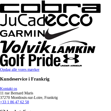
Opdag alle vores mærker
Kundeservice i Frankrig
Kontakt os
11 rue Bernard Maris
37270 Montlouis-sur-Loire, Frankrig
+33 1 86 47 62 58