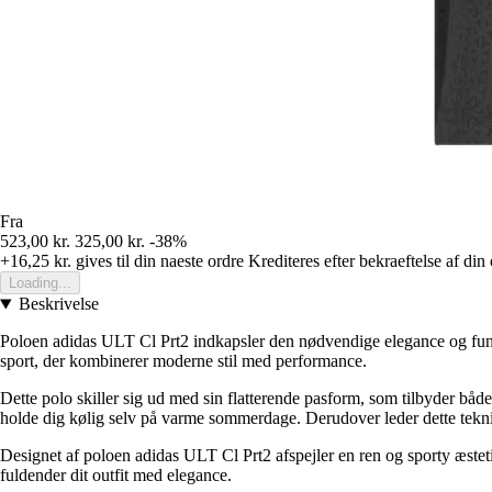
Fra
523,00 kr.
325,00 kr.
-38%
+16,25 kr.
gives til din naeste ordre
Krediteres efter bekraeftelse af din
Loading...
Beskrivelse
Poloen adidas ULT Cl Prt2 indkapsler den nødvendige elegance og funktion
sport, der kombinerer moderne stil med performance.
Dette polo skiller sig ud med sin flatterende pasform, som tilbyder bå
holde dig kølig selv på varme sommerdage. Derudover leder dette teknis
Designet af poloen adidas ULT Cl Prt2 afspejler en ren og sporty æsteti
fuldender dit outfit med elegance.