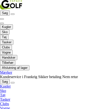
Søg
Kugler
Sko
Tøj
Tasker
Clubs
Vogne
Handsker
Tilbehør
Afslutning af lager
Mærker
Kundeservice i Frankrig
Sikker betaling
Nem retur
Søg
Kugler
Sko
Tøj
Tasker
Clubs
Vogne