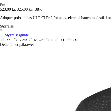
Fra
523,00 kr.
325,00 kr.
-38%
Adoptér polo adidas ULT Cl Prt2 for at excelere på banen med stil, kom
Størrelse
*
Størrelsesguide
XS
S
24t
M
24t
L
XL
2XL
Dette felt er påkrævet