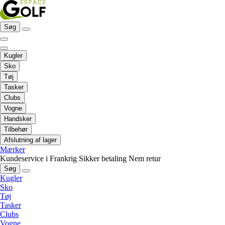
Søg
Kugler
Sko
Tøj
Tasker
Clubs
Vogne
Handsker
Tilbehør
Afslutning af lager
Mærker
Kundeservice i Frankrig
Sikker betaling
Nem retur
Søg
Kugler
Sko
Tøj
Tasker
Clubs
Vogne