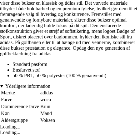
viser disse bukser en klassisk og tidløs stil. Det vævede materiale
tilbyder både holdbarhed og en premium følelse, hvilket gør dem til et
fremragende valg til hverdag og konkurrence. Fremstillet med
genanvendte og fornybare materialer, sikrer disse bukser optimal
komfort, der lader dig holde fokus på dit spil. Den ensfarvede
stofkonstruktion giver et strejf af sofistikering, mens logoet Badge of
Sport, diskret placeret over baglommen, hylder den ikoniske stil fra
adidas. På golfbanen eller til at hænge ud med vennerne, kombinerer
disse bukser præstation og elegance. Opdag den nye generation af
golfbeklædning fra adidas.
Standard pasform
Ensfarvet stof
50 % PBT, 50 % polyester (100 % genanvendt)
Yderligere information
Mærke
adidas
Farve
woca
Dominerende farve
Brun
Køn
Mand
Aldersgruppe
Voksen
Loading...
Loading...