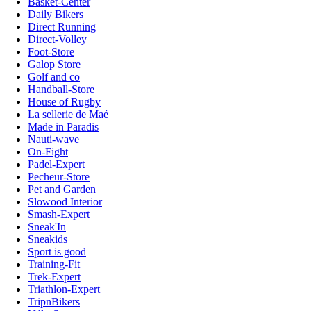
Basket-Center
Daily Bikers
Direct Running
Direct-Volley
Foot-Store
Galop Store
Golf and co
Handball-Store
House of Rugby
La sellerie de Maé
Made in Paradis
Nauti-wave
On-Fight
Padel-Expert
Pecheur-Store
Pet and Garden
Slowood Interior
Smash-Expert
Sneak'In
Sneakids
Sport is good
Training-Fit
Trek-Expert
Triathlon-Expert
TripnBikers