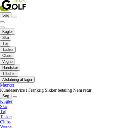
Søg
Kugler
Sko
Tøj
Tasker
Clubs
Vogne
Handsker
Tilbehør
Afslutning af lager
Mærker
Kundeservice i Frankrig
Sikker betaling
Nem retur
Søg
Kugler
Sko
Tøj
Tasker
Clubs
Vogne