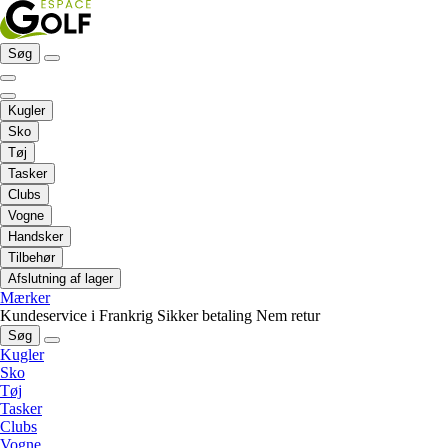
Søg
Kugler
Sko
Tøj
Tasker
Clubs
Vogne
Handsker
Tilbehør
Afslutning af lager
Mærker
Kundeservice i Frankrig
Sikker betaling
Nem retur
Søg
Kugler
Sko
Tøj
Tasker
Clubs
Vogne