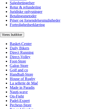
Salgsbetingelser
Retur & refundering
Juridiske oplysninger
Betalingsmetoder
Priser og forsendelsesmuligheder
Fortrolighedserklæring
Vores butikker
Basket-Center
Daily Bikers
Direct Running
Direct-Volley
Foot-Store
Galop Store
Golf and co
Handball-Store
House of Rugby
La sellerie de Maé
Made in Paradis
Nauti-wave
On-Fight
Padel-Expert
Pecheur-Store