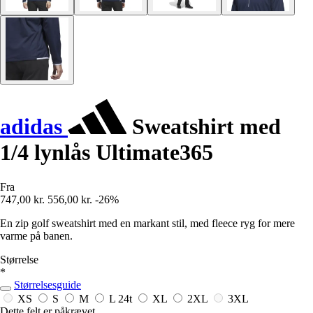
adidas
Sweatshirt med
1/4 lynlås Ultimate365
Fra
747,00 kr.
556,00 kr.
-26%
En zip golf sweatshirt med en markant stil, med fleece ryg for mere
varme på banen.
Størrelse
*
Størrelsesguide
XS
S
M
L
24t
XL
2XL
3XL
Dette felt er påkrævet