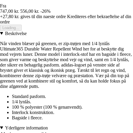
Fra
747,00 kr.
556,00 kr.
-26%
+27,80 kr.
gives til din naeste ordre
Krediteres efter bekraeftelse af din
ordre
Loading...
Beskrivelse
Når vinden blæser på greenen, er zip-trøjen med 1/4 lynlås
Ultimate365 Durable Water Repellent Wind her for at beskytte dig
mod vejrets luner. Denne model i interlock-stof har en bagside i fleece,
som giver varme og beskyttelse mod vejr og vind, samt en 1/4 lynlås,
der sikrer en behagelig pasform. adidas-logoet på venstre side af
brystet giver et klassisk og ikonisk præg. Tænkt til let regn og vind,
kombinerer denne zip-trøje velvære og præstation. Vær på din top på
greenen ved at kombinere stil og komfort, så du kan holde fokus på
dine afgørende putts.
Standard pasform.
1/4 lynlås.
100 % polyester (100 % genanvendt).
Interlock konstruktion.
Bagside i fleece.
Yderligere information