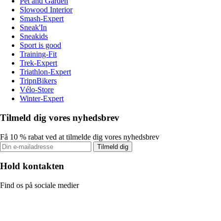
Pet and Garden
Slowood Interior
Smash-Expert
Sneak'In
Sneakids
Sport is good
Training-Fit
Trek-Expert
Triathlon-Expert
TripnBikers
Vélo-Store
Winter-Expert
Tilmeld dig vores nyhedsbrev
Få 10 % rabat ved at tilmelde dig vores nyhedsbrev
Tilmeld dig
Hold kontakten
Find os på sociale medier