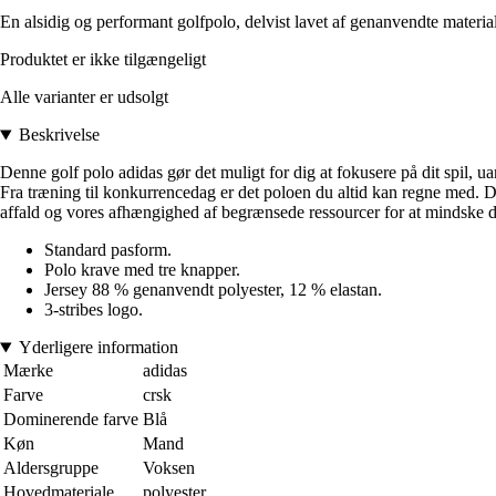
En alsidig og performant golfpolo, delvist lavet af genanvendte material
Produktet er ikke tilgængeligt
Alle varianter er udsolgt
Beskrivelse
Denne golf polo adidas gør det muligt for dig at fokusere på dit spil, ua
Fra træning til konkurrencedag er det poloen du altid kan regne med. D
affald og vores afhængighed af begrænsede ressourcer for at mindske den
Standard pasform.
Polo krave med tre knapper.
Jersey 88 % genanvendt polyester, 12 % elastan.
3-stribes logo.
Yderligere information
Mærke
adidas
Farve
crsk
Dominerende farve
Blå
Køn
Mand
Aldersgruppe
Voksen
Hovedmateriale
polyester