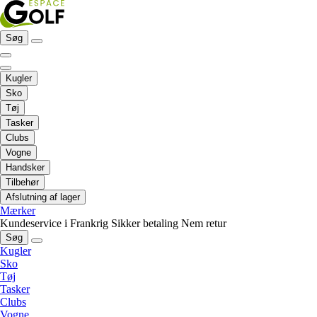
Søg
Kugler
Sko
Tøj
Tasker
Clubs
Vogne
Handsker
Tilbehør
Afslutning af lager
Mærker
Kundeservice i Frankrig
Sikker betaling
Nem retur
Søg
Kugler
Sko
Tøj
Tasker
Clubs
Vogne