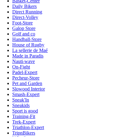
Basket-Center
Daily Bikers
Direct Running
Direct-Volley
Foot-Store
Galop Store
Golf and co
Handball-Store
House of Rugby
La sellerie de Maé
Made in Paradis
Nauti-wave
On-Fight
Padel-Expert
Pecheur-Store
Pet and Garden
Slowood Interior
Smash-Expert
Sneak'In
Sneakids
Sport is good
Training-Fit
Trek-Expert
Triathlon-Expert
TripnBikers