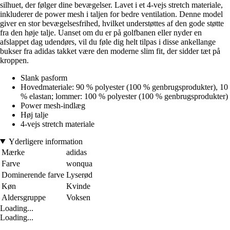
silhuet, der følger dine bevægelser. Lavet i et 4-vejs stretch materiale,
inkluderer de power mesh i taljen for bedre ventilation. Denne model
giver en stor bevægelsesfrihed, hvilket understøttes af den gode støtte
fra den høje talje. Uanset om du er på golfbanen eller nyder en
afslappet dag udendørs, vil du føle dig helt tilpas i disse ankellange
bukser fra adidas takket være den moderne slim fit, der sidder tæt på
kroppen.
Slank pasform
Hovedmateriale: 90 % polyester (100 % genbrugsprodukter), 10
% elastan; lommer: 100 % polyester (100 % genbrugsprodukter)
Power mesh-indlæg
Høj talje
4-vejs stretch materiale
Yderligere information
Mærke
adidas
Farve
wonqua
Dominerende farve
Lyserød
Køn
Kvinde
Aldersgruppe
Voksen
Loading...
Loading...