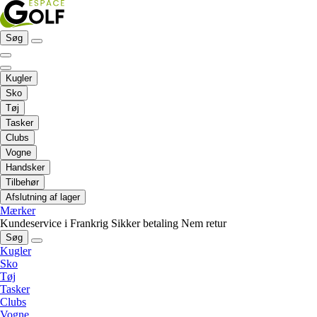
Søg
Kugler
Sko
Tøj
Tasker
Clubs
Vogne
Handsker
Tilbehør
Afslutning af lager
Mærker
Kundeservice i Frankrig
Sikker betaling
Nem retur
Søg
Kugler
Sko
Tøj
Tasker
Clubs
Vogne