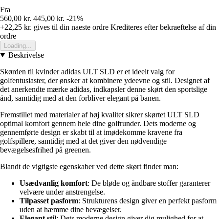
Fra
560,00 kr.
445,00 kr.
-21%
+22,25 kr.
gives til din naeste ordre
Krediteres efter bekraeftelse af din
ordre
Loading...
Beskrivelse
Skørden til kvinder adidas ULT SLD er et ideelt valg for
golfentusiaster, der ønsker at kombinere ydeevne og stil. Designet af
det anerkendte mærke adidas, indkapsler denne skørt den sportslige
ånd, samtidig med at den forbliver elegant på banen.
Fremstillet med materialer af høj kvalitet sikrer skørtet ULT SLD
optimal komfort gennem hele dine golfrunder. Dets moderne og
gennemførte design er skabt til at imødekomme kravene fra
golfspillere, samtidig med at det giver den nødvendige
bevægelsesfrihed på greenen.
Blandt de vigtigste egenskaber ved dette skørt finder man:
Usædvanlig komfort
: De bløde og åndbare stoffer garanterer
velvære under anstrengelse.
Tilpasset pasform
: Strukturens design giver en perfekt pasform
uden at hæmme dine bevægelser.
Elegant stil
: Dets moderne design giver dig mulighed for at