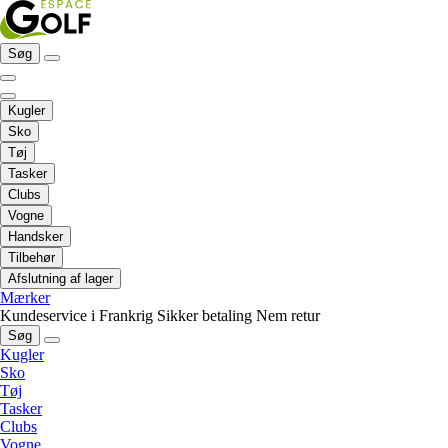
Søg
Kugler
Sko
Tøj
Tasker
Clubs
Vogne
Handsker
Tilbehør
Afslutning af lager
Mærker
Kundeservice i Frankrig
Sikker betaling
Nem retur
Søg
Kugler
Sko
Tøj
Tasker
Clubs
Vogne