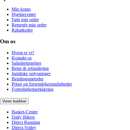
Min konto
Hjælpecenter
Følg min ordre
Returnér min ordre
Rabatkoder
Om os
Hvem er vi?
Kontakt os
Salgsbetingelser
Retur & refundering
Juridiske oplysninger
Betalingsmetoder
Priser og forsendelsesmuligheder
Fortrolighedserklæring
Vores butikker
Basket-Center
Daily Bikers
Direct Running
Direct-Volley