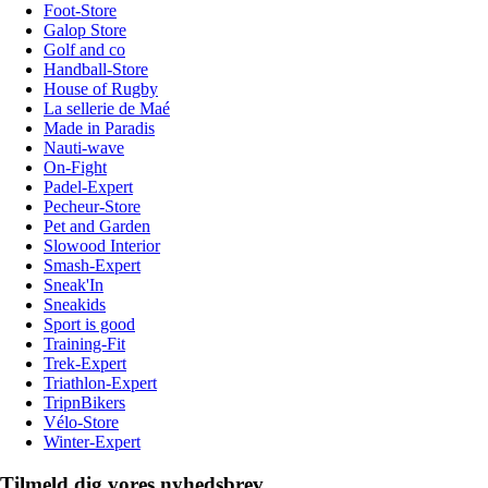
Foot-Store
Galop Store
Golf and co
Handball-Store
House of Rugby
La sellerie de Maé
Made in Paradis
Nauti-wave
On-Fight
Padel-Expert
Pecheur-Store
Pet and Garden
Slowood Interior
Smash-Expert
Sneak'In
Sneakids
Sport is good
Training-Fit
Trek-Expert
Triathlon-Expert
TripnBikers
Vélo-Store
Winter-Expert
Tilmeld dig vores nyhedsbrev