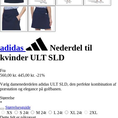
adidas
Nederdel til
kvinder ULT SLD
Fra
560,00 kr.
445,00 kr.
-21%
Vælg damenederdelen adidas ULT SLD, den perfekte kombination af
præstation og elegance på golfbanen.
Størrelse
*
Størrelsesguide
XS
S
24t
M
24t
L
24t
XL
24t
2XL
Dette felt er påkrævet