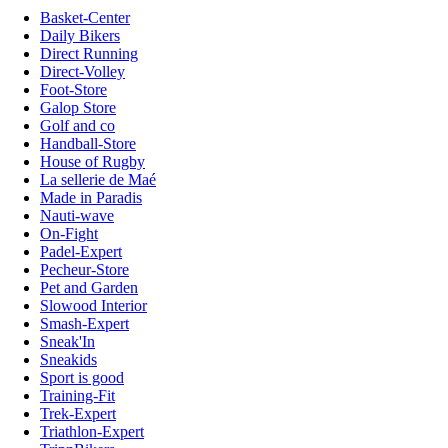
Basket-Center
Daily Bikers
Direct Running
Direct-Volley
Foot-Store
Galop Store
Golf and co
Handball-Store
House of Rugby
La sellerie de Maé
Made in Paradis
Nauti-wave
On-Fight
Padel-Expert
Pecheur-Store
Pet and Garden
Slowood Interior
Smash-Expert
Sneak'In
Sneakids
Sport is good
Training-Fit
Trek-Expert
Triathlon-Expert