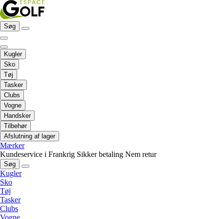
Søg
Kugler
Sko
Tøj
Tasker
Clubs
Vogne
Handsker
Tilbehør
Afslutning af lager
Mærker
Kundeservice i Frankrig
Sikker betaling
Nem retur
Søg
Kugler
Sko
Tøj
Tasker
Clubs
Vogne