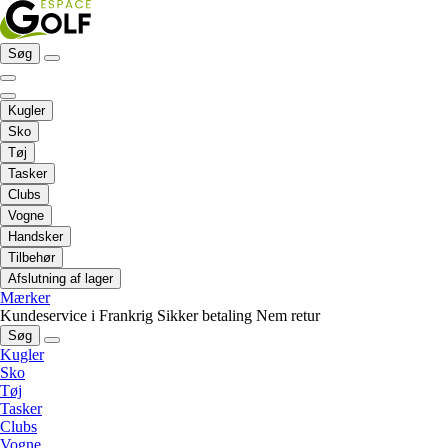
Søg
Kugler
Sko
Tøj
Tasker
Clubs
Vogne
Handsker
Tilbehør
Afslutning af lager
Mærker
Kundeservice i Frankrig
Sikker betaling
Nem retur
Søg
Kugler
Sko
Tøj
Tasker
Clubs
Vogne