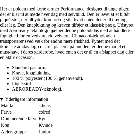
Her er poloen med korte ærmer Performance, designet til unge piger,
der er klar til at møde hver dag med selvtillid. Den er lavet af et blødt
piqué-stof, der tilbyder komfort og stil, hvad enten det er til træning
eller leg. Den knaplukning og kraven tilføjer et klassisk præg. Udstyret
med Aeroready-teknologi hjælper denne polo adidas med at håndtere
fugtighed for en vedvarende velvære. Climacool-teknologien
transporterer sved væk for endnu mere friskhed. Pyntet med det
ikoniske adidas-logo diskret placeret på bunden, er denne model et
must-have i deres garderobe, hvad enten det er til en afslappet dag eller
en aktiv occasion.
Standard pasform.
Krave, knaplukning.
100 % polyester (100 % genanvendt).
Piqué-stof.
AEROREADY-teknologi.
Yderligere information
Mærke
adidas
Farve
colred
Dominerende farve
Rød
Køn
Kvinde
Aldersgruppe
Junior