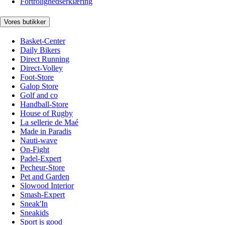
Fortrolighedserklæring
Vores butikker
Basket-Center
Daily Bikers
Direct Running
Direct-Volley
Foot-Store
Galop Store
Golf and co
Handball-Store
House of Rugby
La sellerie de Maé
Made in Paradis
Nauti-wave
On-Fight
Padel-Expert
Pecheur-Store
Pet and Garden
Slowood Interior
Smash-Expert
Sneak'In
Sneakids
Sport is good